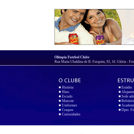
Olímpia Futebol Clube
Rua Maria Ubaldina de B. Furquim, 92, Jd. Glória - Fo
História
Estádio
Hino
Alojame
Escudo
Sede adm
Mascote
Refeitór
Uniformes
Academi
Craques
Dpto. Fi
Curiosidades