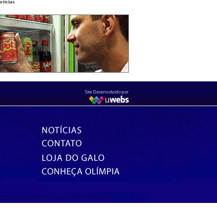
tícias
Site Desenvolvido por