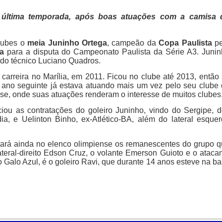
 última temporada, após boas atuações com a camisa 
clubes o
meia Juninho Ortega
, campeão da
Copa Paulista
pe
a
para a disputa do Campeonato Paulista da Série A3. Juni
 do técnico Luciano Quadros.
arreira no Marília, em 2011. Ficou no clube até 2013, então
o ano seguinte já estava atuando mais um vez pelo seu clube
e, onde suas atuações renderam o interesse de muitos clubes
iou as contratações do goleiro Juninho, vindo do Sergipe, 
a, e Uelinton Binho, ex-Atlético-BA, além do lateral esque
tará ainda no elenco olimpiense os remanescentes do grupo 
teral-direito Edson Cruz, o volante Emerson Guioto e o ataca
Galo Azul, é o goleiro Ravi, que durante 14 anos esteve na b