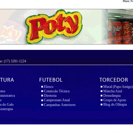
Mais No
ne: (17) 3281-1224
Elenco
Mural (Papo Amigo)
ntos
Comissão Técnica
Mancha Azul
inistrativa
Diretoria
Demolimpia
io
Campeonato Atual
Grupo de Apoio
a do Galo
Blog do Olímpia
Campanhas Anteriores
sioterapia