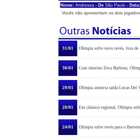
Nome:
Andressa
- De
São Paulo
- Data
Vocês não apresentam os dois jogador
31/01
Olímpia sofre novo revés, fora de 
30/01
Com interino Zeca Barbosa, Olímp
29/01
Olímpia anuncia saída Lucas Del Ve
28/01
Em clássico regional, Olímpia sofr
24/01
Olímpia sofre revés para o Barreto