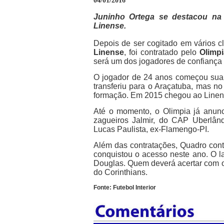
04/01/2016
Juninho Ortega se destacou na
Linense.
Depois de ser cogitado em vários 
Linense
, foi contratado pelo
Olimpi
será um dos jogadores de confiança
O jogador de 24 anos começou sua c
transferiu para o Araçatuba, mas n
formação. Em 2015 chegou ao Linens
Até o momento, o Olimpia já anunc
zagueiros Jalmir, do CAP Uberlândi
Lucas Paulista, ex-Flamengo-PI.
Além das contratações, Quadro con
conquistou o acesso neste ano. O la
Douglas. Quem deverá acertar com o 
do Corinthians.
Fonte: Futebol Interior