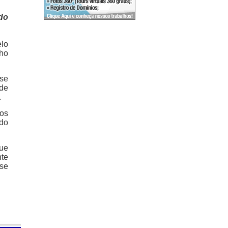
do
lo
nho
 se
 de
.
dos
rdo
que
nte
ase