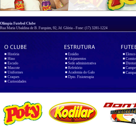
Olímpia Futebol Clube
Rua Maria Ubaldina de B. Furquim, 92, Jd. Glória - Fone: (17) 3281-1224
História
Estádio
Elenco
Hino
Alojamentos
Comiss
Escudo
Sede administrativa
Diretor
Mascote
Refeitório
Campeo
Uniformes
Academia do Galo
Campan
Craques
Dpto. Fisioterapia
Curiosidades