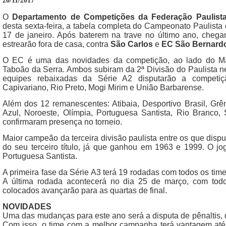
20/11/2017
O
Departamento de Competições da Federação Paulist
desta sexta-feira, a tabela completa do Campeonato Paulista d
17 de janeiro. Após baterem na trave no último ano, chega
estrearão fora de casa, contra
São Carlos
e
EC São Bernard
O EC é uma das novidades da competição, ao lado do Man
Taboão da Serra. Ambos subiram da 2ª Divisão do Paulista ne
equipes rebaixadas da Série A2 disputarão a competiçã
Capivariano, Rio Preto, Mogi Mirim e União Barbarense.
Além dos 12 remanescentes: Atibaia, Desportivo Brasil, Grê
Azul, Noroeste, Olímpia, Portuguesa Santista, Rio Branco
confirmaram presença no torneio.
Maior campeão da terceira divisão paulista entre os que dispu
do seu terceiro título, já que ganhou em 1963 e 1999. O jo
Portuguesa Santista.
A primeira fase da Série A3 terá 19 rodadas com todos os tim
A última rodada acontecerá no dia 25 de março, com tod
colocados avançarão para as quartas de final.
NOVIDADES
Uma das mudanças para este ano será a disputa de pênaltis, 
Com isso, o time com a melhor campanha terá vantagem até