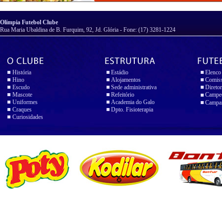
Olímpia Futebol Clube
Rua Maria Ubaldina de B. Furquim, 92, Jd. Glória - Fone: (17) 3281-1224
História
Estádio
Elenco
Hino
Alojamentos
Comiss
Escudo
Sede administrativa
Diretor
Mascote
Refeitório
Campeo
Uniformes
Academia do Galo
Campan
Craques
Dpto. Fisioterapia
Curiosidades