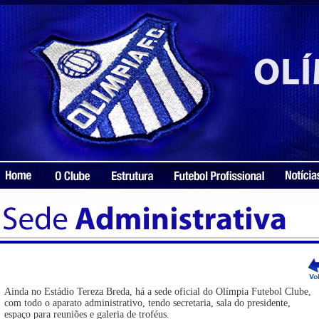
Ainda no Estádio Tereza Breda, há a sede oficial do Olímpia Futebol Clube,
com todo o aparato administrativo, tendo secretaria, sala do presidente,
espaço para reuniões e galeria de troféus.