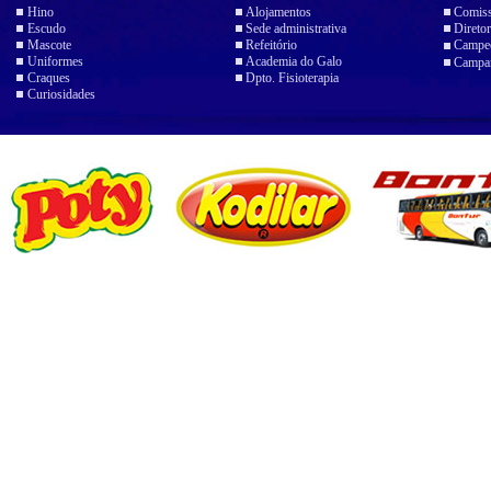
Hino
Alojamentos
Comiss
Escudo
Sede administrativa
Diretor
Mascote
Refeitório
Campeo
Uniformes
Academia do Galo
Campan
Craques
Dpto. Fisioterapia
Curiosidades