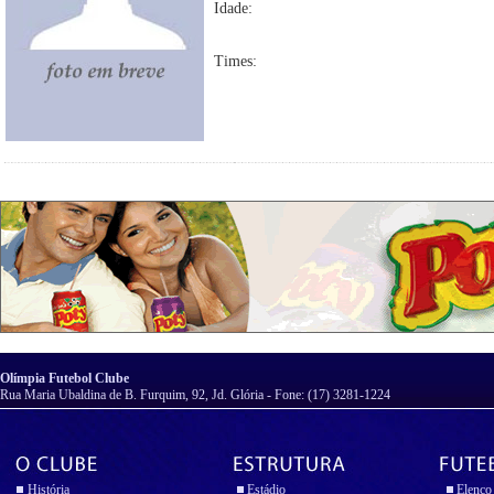
Idade:
Times:
Olímpia Futebol Clube
Rua Maria Ubaldina de B. Furquim, 92, Jd. Glória - Fone: (17) 3281-1224
História
Estádio
Elenco