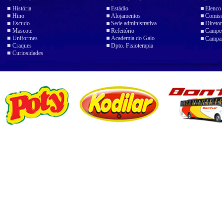
História
Estádio
Elenco
Hino
Alojamentos
Comiss
Escudo
Sede administrativa
Diretor
Mascote
Refeitório
Campeo
Uniformes
Academia do Galo
Campan
Craques
Dpto. Fisioterapia
Curiosidades