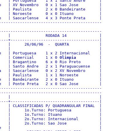
    | Portuguesa    1 x 1 Santo Andre      |

o   | XV Novembro   0 x 1 Sao Jose         |

    | Paulista      2 x 0 Bandeirante      |

    | Noroeste      0 x 0 Ituano           |

e   | Saocarlense   4 x 3 Ponte Preta      |

--------------------------------------------

--------------------------------------------

    |               RODADA 14              |

----+--------------------------------------|

    |      26/06/96  -  QUARTA             |

    |                                      |

e   | Portuguesa    1 x 2 Internacional    |

    | Comercial     1 x 0 
Olimpia
          |

    | Bragantino    6 x 0 Rio Preto        |

    | Santo Andre   2 x 1 Paraguacuense    |

a   | Saocarlense   0 x 2 XV Novembro      |

    | Paulista      1 x 1 Noroeste         |

e   | Bandeirante   2 x 0 Ituano           |

e   | Ponte Preta   2 x 0 Sao Jose         |

--------------------------------------------

--------------------------------------------

    |                                      |

----+--------------------------------------|

    | CLASSIFICADAS P/ QUADRANGULAR FINAL  |

    |      1o.Turno: Portuguesa            |

    |      1o.Turno: Ituano                |

    |      2o.Turno: Internacional         |

    |      2o.Turno: Sao Jose              |

e   |                                      |
