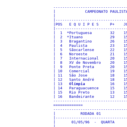
--------------------------------
|             CAMPEONATO PAULIST
|                               
|-------------------------------
|POS   E Q U I P E S     P+    J
|-------------------------------
|  1  *Portuguesa        32    1
|  2  *Ituano            29    1
|  3   Bragantino        26    1
|  4   Paulista          23    1
|  5   Sãocarlense       22    1
|  6   Noroeste          21    1
|  7   Internacional     20    1
|  8   XV de Novembro    20    1
|  9   Ponte Preta       20    1
| 10   Comercial         19    1
| 11   São Jose          18    1
| 12   Santo André       18    1
| 13   
Olímpia
           16    1
| 14   Paraguacuence     15    1
| 15   Rio Preto         13    1
| 16   Bandeirante       12    1
--------------------------------
=============

--------------------------------
|           RODADA 01           
|-------------------------------
|       01/05/96  -  QUARTA     
|                               