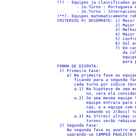
(*) - Equipes ja classificadas pa
        - 1o.Turno : Portuguesa e
        - 2o.Turno : Internaciona
(**)- Equipes matematicamente re
CRITERIOS P/ DESEMPATE: 1) Maior 
                        2) Maior 
                        3) Melhor
                        4) Maior 
                        5) Confr
                        6) Gol a
                        7) Em ca
                           da co
                           equip
                           para 
FORMA DE DISPUTA:

 1) Primeira Fase:

    a) Na primeira fase as equip
       ficando para a segunda fa
       cada turno por índice téc
       a.1) Na hipótese de uma e
            no, sera ela conside
       a.2) Se uma mesma equipe 
            equipe entrara para 
            cao, e a equipe com 
            somando os 2(dois) t
       a.3) As 3(tres) ultimas c
            turnos serão rebaixa
 2) Segunda Fase:

    Na segunda fase as quatro eq
    sagrando-se CAMPEÃ PAULISTA 