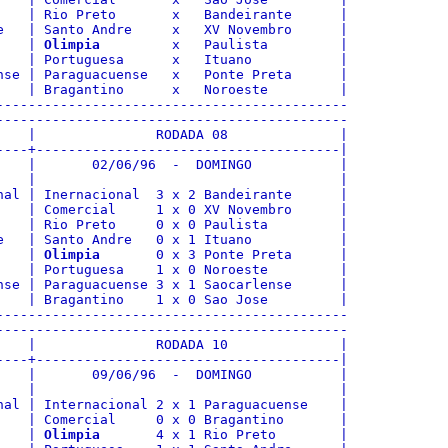
    | Rio Preto       x   Bandeirante      |

e   | Santo Andre     x   XV Novembro      |

    | 
Olimpia
         x   Paulista         |

    | Portuguesa      x   Ituano           |

nse | Paraguacuense   x   Ponte Preta      |

    | Bragantino      x   Noroeste         |

--------------------------------------------

--------------------------------------------

    |               RODADA 08              |

----+--------------------------------------|

    |       02/06/96  -  DOMINGO           |

    |                                      |

nal | Inernacional  3 x 2 Bandeirante      |

    | Comercial     1 x 0 XV Novembro      |

    | Rio Preto     0 x 0 Paulista         |

e   | Santo Andre   0 x 1 Ituano           |

    | 
Olimpia
       0 x 3 Ponte Preta      |

    | Portuguesa    1 x 0 Noroeste         |

nse | Paraguacuense 3 x 1 Saocarlense      |

    | Bragantino    1 x 0 Sao Jose         |

--------------------------------------------

--------------------------------------------

    |               RODADA 10              |

----+--------------------------------------|

    |       09/06/96  -  DOMINGO           |

    |                                      |

nal | Internacional 2 x 1 Paraguacuense    |

    | Comercial     0 x 0 Bragantino       |

    | 
Olimpia
       4 x 1 Rio Preto        |
