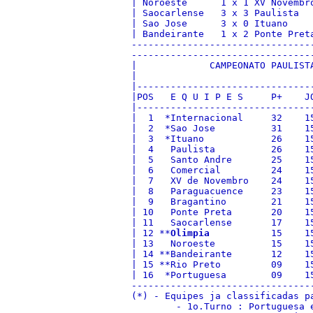
| Noroeste      1 x 1 XV Novembr
| Saocarlense   3 x 3 Paulista  
| Sao Jose      3 x 0 Ituano    
| Bandeirante   1 x 2 Ponte Pret
--------------------------------
--------------------------------
|             CAMPEONATO PAULIST
|                               
|-------------------------------
|POS   E Q U I P E S     P+    J
|-------------------------------
|  1  *Internacional     32    1
|  2  *Sao Jose          31    1
|  3  *Ituano            26    1
|  4   Paulista          26    1
|  5   Santo Andre       25    1
|  6   Comercial         24    1
|  7   XV de Novembro    24    1
|  8   Paraguacuence     23    1
|  9   Bragantino        21    1
| 10   Ponte Preta       20    1
| 11   Saocarlense       17    1
| 12 **
Olimpia
           15    1
| 13   Noroeste          15    1
| 14 **Bandeirante       12    1
| 15 **Rio Preto         09    1
| 16  *Portuguesa        09    1
--------------------------------
(*) - Equipes ja classificadas pa
        - 1o.Turno : Portuguesa e