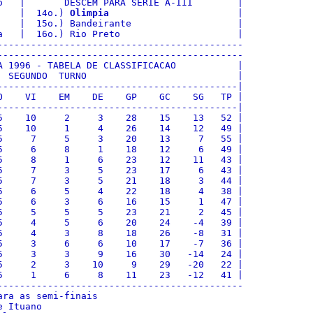
o   |       DESCEM PARA SERIE A-III        |

    |  14o.) 
Olimpia
                       |

    |  15o.) Bandeirante                   |

a   |  16o.) Rio Preto                     |

--------------------------------------------

--------------------------------------------

A 1996 - TABELA DE CLASSIFICACAO           |

  SEGUNDO  TURNO                           |

-------------------------------------------|

O    VI    EM    DE    GP    GC    SG   TP |

-------------------------------------------|

5    10     2     3    28    15    13   52 |

5    10     1     4    26    14    12   49 |

5     7     5     3    20    13     7   55 |

5     6     8     1    18    12     6   49 |

5     8     1     6    23    12    11   43 |

5     7     3     5    23    17     6   43 |

5     7     3     5    21    18     3   44 |

5     6     5     4    22    18     4   38 |

5     6     3     6    16    15     1   47 |

5     5     5     5    23    21     2   45 |

5     4     5     6    20    24    -4   39 |

5     4     3     8    18    26    -8   31 |

5     3     6     6    10    17    -7   36 |

5     3     3     9    16    30   -14   24 |

5     2     3    10     9    29   -20   22 |

5     1     6     8    11    23   -12   41 |

--------------------------------------------

ra as semi-finais

 Ituano
