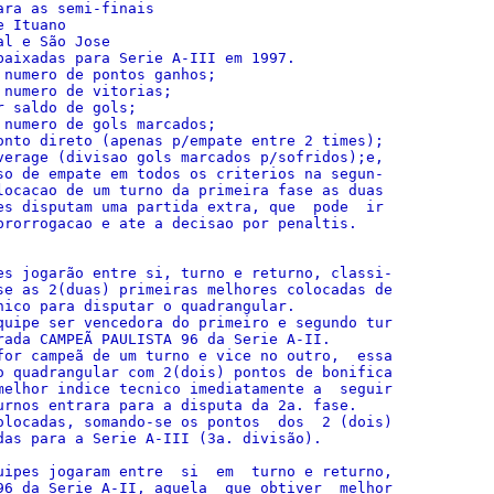
ra as semi-finais

 Ituano

l e São Jose

baixadas para Serie A-III em 1997.

numero de pontos ganhos;

numero de vitorias;

 saldo de gols;

numero de gols marcados;

onto direto (apenas p/empate entre 2 times);

verage (divisao gols marcados p/sofridos);e,

so de empate em todos os criterios na segun-

locacao de um turno da primeira fase as duas

es disputam uma partida extra, que  pode  ir

prorrogacao e ate a decisao por penaltis.

es jogarão entre si, turno e returno, classi-

se as 2(duas) primeiras melhores colocadas de

nico para disputar o quadrangular.

quipe ser vencedora do primeiro e segundo tur

rada CAMPEÃ PAULISTA 96 da Serie A-II.

for campeã de um turno e vice no outro,  essa

o quadrangular com 2(dois) pontos de bonifica

melhor indice tecnico imediatamente a  seguir

urnos entrara para a disputa da 2a. fase.

olocadas, somando-se os pontos  dos  2 (dois)

das para a Serie A-III (3a. divisão).

uipes jogaram entre  si  em  turno e returno,

96 da Serie A-II, aquela  que obtiver  melhor
