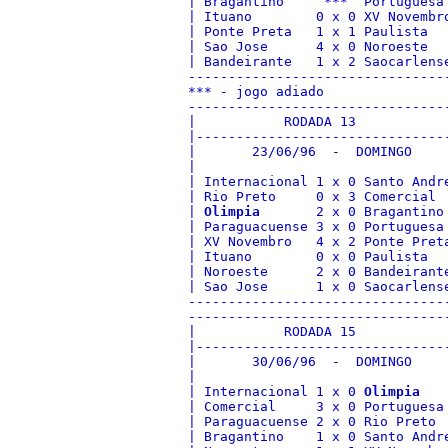
| Bragantino     ***  Portuguesa
| Ituano        0 x 0 XV Novembr
| Ponte Preta   1 x 1 Paulista  
| Sao Jose      4 x 0 Noroeste  
| Bandeirante   1 x 2 Saocarlens
--------------------------------
*** - jogo adiado

--------------------------------
|           RODADA 13           
|-------------------------------
|       23/06/96  -  DOMINGO    
|                               
| Internacional 1 x 0 Santo Andr
| Rio Preto     0 x 3 Comercial 
| 
Olimpia
       2 x 0 Bragantino
| Paraguacuense 3 x 0 Portuguesa
| XV Novembro   4 x 2 Ponte Pret
| Ituano        0 x 0 Paulista  
| Noroeste      2 x 0 Bandeirant
| Sao Jose      1 x 0 Saocarlens
--------------------------------
--------------------------------
|           RODADA 15           
|-------------------------------
|       30/06/96  -  DOMINGO    
|                               
| Internacional 1 x 0 
Olimpia
   
| Comercial     3 x 0 Portuguesa
| Paraguacuense 2 x 0 Rio Preto 
| Bragantino    1 x 0 Santo Andr