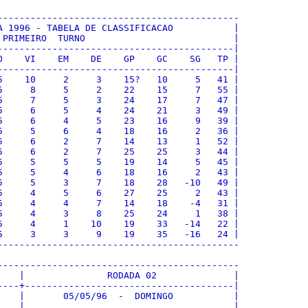
--------------------------------------------

A 1996 - TABELA DE CLASSIFICACAO           |

 PRIMEIRO  TURNO                           |

-------------------------------------------|

O    VI    EM    DE    GP    GC    SG   TP |

-------------------------------------------|

5    10     2     3    15?   10     5   41 |

5     8     5     2    22    15     7   55 |

5     7     5     3    24    17     7   47 |

5     6     5     4    24    21     3   49 |

5     6     4     5    23    16     9   39 |

5     5     6     4    18    16     2   36 |

5     6     2     7    14    13     1   52 |

5     6     2     7    25    25     3   44 |

5     5     5     5    19    14     5   45 |

5     5     4     6    18    16     2   43 |

5     5     3     7    18    28   -10   49 |

5     4     5     6    27    25     2   43 |

5     4     4     7    14    18    -4   31 |

5     4     3     8    25    24     1   38 |

5     4     1    10    19    33   -14   22 |

5     3     3     9    19    35   -16   24 |

--------------------------------------------

--------------------------------------------

    |               RODADA 02              |

----+--------------------------------------|

    |       05/05/96  -  DOMINGO           |

    |                                      |
