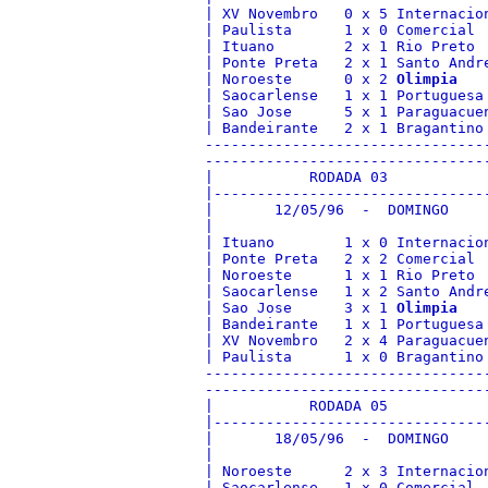
| XV Novembro   0 x 5 Internacio
| Paulista      1 x 0 Comercial 
| Ituano        2 x 1 Rio Preto 
| Ponte Preta   2 x 1 Santo Andr
| Noroeste      0 x 2 
Olimpia
   
| Saocarlense   1 x 1 Portuguesa
| Sao Jose      5 x 1 Paraguacue
| Bandeirante   2 x 1 Bragantino
--------------------------------
--------------------------------
|           RODADA 03           
|-------------------------------
|       12/05/96  -  DOMINGO    
|                               
| Ituano        1 x 0 Internacio
| Ponte Preta   2 x 2 Comercial 
| Noroeste      1 x 1 Rio Preto 
| Saocarlense   1 x 2 Santo Andr
| Sao Jose      3 x 1 
Olimpia
   
| Bandeirante   1 x 1 Portuguesa
| XV Novembro   2 x 4 Paraguacue
| Paulista      1 x 0 Bragantino
--------------------------------
--------------------------------
|           RODADA 05           
|-------------------------------
|       18/05/96  -  DOMINGO    
|                               
| Noroeste      2 x 3 Internacio
| Saocarlense   1 x 0 Comercial 