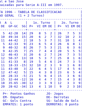
l e Sao Jose

baixadas para Serie A-III em 1997.

--------------------------------------------

TA 1996 - TABELA DE CLASSIFICACAO          |

AO GERAL  (1 + 2 Turnos)                   |

-------------------------------------------|

R  A  L       |   1o. Turno  |   2o. Turno |

 DE  GP-GC  SG| P+  VI EM DE | P+  VI EM DE|

--------------+--------------+-------------|

  5  42-28  14| 29   8  5  2 | 26   7  5  3|

 10  49-34  15| 20   6  2  7 | 32  10  2  3|

 11  44-42   2| 18   5  3  7 | 31  10  1  4|

  5  42-33   9| 23   6  5  4 | 26   6  8  1|

  9  40-32   8| 26   7  5  3 | 21   6  3  6|

  9  42-35   7| 25   7  4  4 | 20   5  5  5|

 12  46-43   3| 20   6  2  7 | 24   7  3  5|

 12  50-37  13| 18   5  3  7 | 25   8  1  6|

 11  41-33   8| 19   5  4  6 | 24   7  3  5|

 11  18-33 -15| 32  10  2  3 |  9   1  6  8|

 11  43-40   3| 22   6  4  5 | 17   4  5  6|

 12  47-42   5| 15   4  3  8 | 23   6  5  4|

 10  28-33  -5| 21   5  6  4 | 15   3  6  6|

 15  32-44 -12| 16   4  4  7 | 15   4  3  8|

 18  35-65 -30| 12   3  3  9 | 12   3  3  9|

 20  28-62 -34| 13   4  1 10 |  9   2  3 10|

--------------------------------------------

  P+- Pontos Ganhos      JO- Jogos

  EM- Empates            DE- Derrotas

  GC- Gols Contra        SG- Saldo de Gols

  EMPATES: 1 ponto       DERROTAS: 0 ponto
