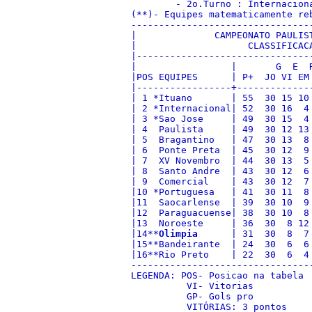
        - 2o.Turno : Internaciona
(**)- Equipes matematicamente re
--------------------------------
|              CAMPEONATO PAULIS
|                    CLASSIFICAC
|-------------------------------
|                 |       G  E  
|POS EQUIPES      | P+  JO VI EM
|-----------------+-------------
| 1 *Ituano       | 55  30 15 10
| 2 *Internacional| 52  30 16  4
| 3 *Sao Jose     | 49  30 15  4
| 4  Paulista     | 49  30 12 13
| 5  Bragantino   | 47  30 13  8
| 6  Ponte Preta  | 45  30 12  9
| 7  XV Novembro  | 44  30 13  5
| 8  Santo Andre  | 43  30 12  6
| 9  Comercial    | 43  30 12  7
|10 *Portuguesa   | 41  30 11  8
|11  Saocarlense  | 39  30 10  9
|12  Paraguacuense| 38  30 10  8
|13  Noroeste     | 36  30  8 12
|14**
Olimpia
      | 31  30  8  7
|15**Bandeirante  | 24  30  6  6
|16**Rio Preto    | 22  30  6  4
--------------------------------
LEGENDA: POS- Posicao na tabela 
          VI- Vitorias          
          GP- Gols pro          
          VITÓRIAS: 3 pontos    