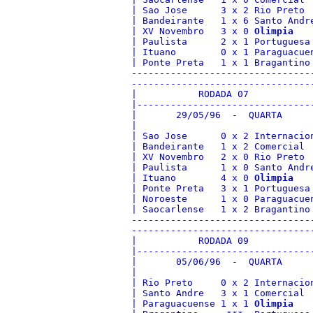
| Sao Jose      3 x 2 Rio Preto 
| Bandeirante   1 x 6 Santo Andr
| XV Novembro   3 x 0 
Olimpia
   
| Paulista      2 x 1 Portuguesa
| Ituano        0 x 1 Paraguacue
| Ponte Preta   1 x 1 Bragantino
--------------------------------
--------------------------------
|           RODADA 07           
|-------------------------------
|       29/05/96  -  QUARTA     
|                               
| Sao Jose      0 x 2 Internacio
| Bandeirante   1 x 2 Comercial 
| XV Novembro   2 x 0 Rio Preto 
| Paulista      1 x 0 Santo Andr
| Ituano        4 x 0 
Olimpia
   
| Ponte Preta   3 x 1 Portuguesa
| Noroeste      1 x 0 Paraguacue
| Saocarlense   1 x 2 Bragantino
--------------------------------
--------------------------------
|           RODADA 09           
|-------------------------------
|       05/06/96  -  QUARTA     
|                               
| Rio Preto     0 x 2 Internacio
| Santo Andre   3 x 1 Comercial 
| Paraguacuense 1 x 1 
Olimpia
   