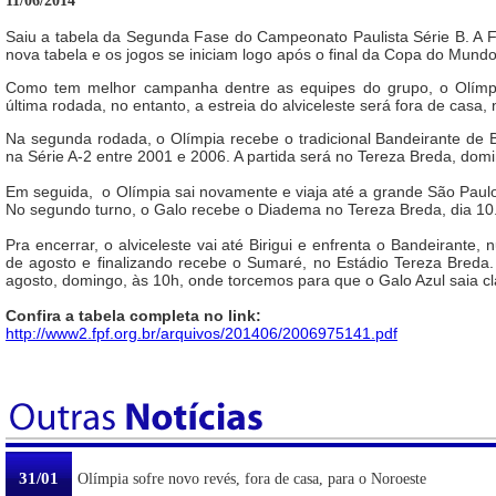
11/06/2014
Saiu a tabela da Segunda Fase do Campeonato Paulista Série B. A FP
nova tabela e os jogos se iniciam logo após o final da Copa do Mundo 
Como tem melhor campanha dentre as equipes do grupo, o Olímpi
última rodada, no entanto, a estreia do alviceleste será fora de casa,
Na segunda rodada, o Olímpia recebe o tradicional Bandeirante de Bi
na Série A-2 entre 2001 e 2006. A partida será no Tereza Breda, domin
Em seguida, o Olímpia sai novamente e viaja até a grande São Paulo
No segundo turno, o Galo recebe o Diadema no Tereza Breda, dia 10
Pra encerrar, o alviceleste vai até Birigui e enfrenta o Bandeirante,
de agosto e finalizando recebe o Sumaré, no Estádio Tereza Breda.
agosto, domingo, às 10h, onde torcemos para que o Galo Azul saia cla
Confira a tabela completa no link:
http://www2.fpf.org.br/arquivos/201406/2006975141.pdf
31/01
Olímpia sofre novo revés, fora de casa, para o Noroeste