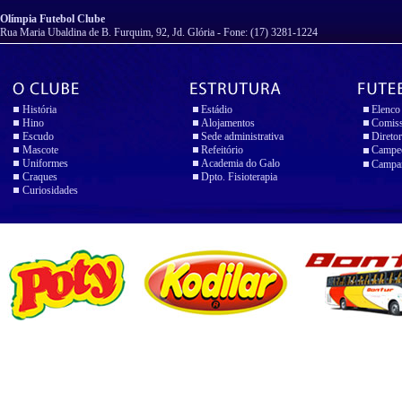
Olímpia Futebol Clube
Rua Maria Ubaldina de B. Furquim, 92, Jd. Glória - Fone: (17) 3281-1224
História
Estádio
Elenco
Hino
Alojamentos
Comiss
Escudo
Sede administrativa
Diretor
Mascote
Refeitório
Campeo
Uniformes
Academia do Galo
Campan
Craques
Dpto. Fisioterapia
Curiosidades