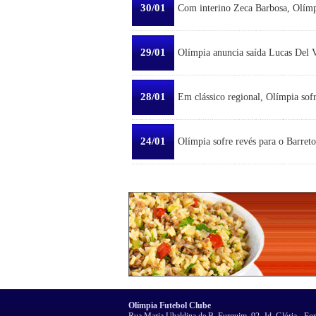
30/01
Com interino Zeca Barbosa, Olímp
29/01
Olímpia anuncia saída Lucas Del Ve
28/01
Em clássico regional, Olímpia sofr
24/01
Olímpia sofre revés para o Barreto
Olímpia Futebol Clube