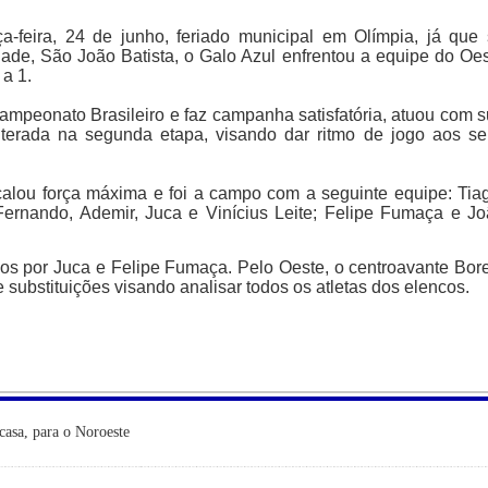
ça-feira, 24 de junho, feriado municipal em Olímpia, já que
ade, São João Batista, o Galo Azul enfrentou a equipe do Oe
 a 1.
ampeonato Brasileiro e faz campanha satisfatória, atuou com 
alterada na segunda etapa, visando dar ritmo de jogo aos s
alou força máxima e foi a campo com a seguinte equipe: Tia
Fernando, Ademir, Juca e Vinícius Leite; Felipe Fumaça e J
dos por Juca e Felipe Fumaça. Pelo Oeste, o centroavante Bor
substituições visando analisar todos os atletas dos elencos.
casa, para o Noroeste