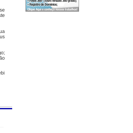
 se
ste
sua
eus
go;
oão
ebi