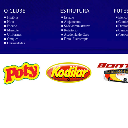
História
Estádio
Elenco
Hino
Alojamentos
Comiss
Escudo
Sede administrativa
Diretor
Mascote
Refeitório
Campeo
Uniformes
Academia do Galo
Campan
Craques
Dpto. Fisioterapia
Curiosidades