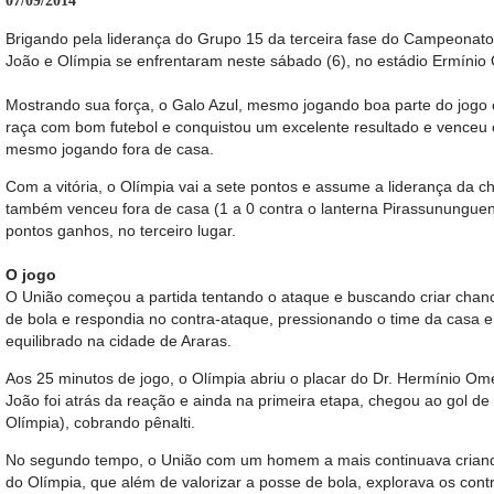
07/09/2014
Brigando pela liderança do Grupo 15 da terceira fase do Campeonato
João e Olímpia se enfrentaram neste sábado (6), no estádio Ermínio
Mostrando sua força, o Galo Azul, mesmo jogando boa parte do jog
raça com bom futebol e conquistou um excelente resultado e venceu 
mesmo jogando fora de casa.
Com a vitória, o Olímpia vai a sete pontos e assume a liderança da 
também venceu fora de casa (1 a 0 contra o lanterna Pirassunungu
pontos ganhos, no terceiro lugar.
O jogo
O União começou a partida tentando o ataque e buscando criar chan
de bola e respondia no contra-ataque, pressionando o time da casa 
equilibrado na cidade de Araras.
Aos 25 minutos de jogo, o Olímpia abriu o placar do Dr. Hermínio Ome
João foi atrás da reação e ainda na primeira etapa, chegou ao gol de
Olímpia), cobrando pênalti.
No segundo tempo, o União com um homem a mais continuava criando
do Olímpia, que além de valorizar a posse de bola, explorava os con