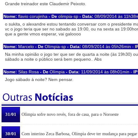
Grande treinador este Claudemir Peixoto.
Nome:
flavio corujinha
- De
olimpia-sp
- Data:
08/09/2014 às 11h38
o sukita, o alexandre estou tentando conversar com o presidente 
vc o jogo teria que ser no sabado as 19:00, ou na sexta as 19:00h
que a gente vmos esperar, vai galoooo
Nome:
Marcelo
- De
Olímpia-sp
- Data:
08/09/2014 às 05h26min -
I
Na minha opinião o jogo ter que ser de quarta a noite (às 19h30) o
sábado a noite o público será bem pequeno.. Abs
Nome:
Silas Rosa
- De
Olímpia
- Data:
11/09/2014 às 08h01min -
IP
Jogo sábado à noite? Nem pensar.
31/01
Olímpia sofre novo revés, fora de casa, para o Noroeste
30/01
Com interino Zeca Barbosa, Olímpia deve ter mudança para pegar