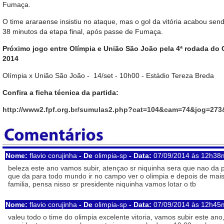
Fumaça.
O time araraense insistiu no ataque, mas o gol da vitória acabou se
38 minutos da etapa final, após passe de Fumaça.
Próximo jogo entre Olímpia e União São João pela 4ª rodada do 
2014
Olímpia x União São João - 14/set - 10h00 - Estádio Tereza Breda
Confira a ficha técnica da partida:
http://www2.fpf.org.br/sumulas2.php?cat=104&cam=74&jog=27
Nome:
flavio corujinha
- De
olimpia-sp
- Data:
07/09/2014 às 12h38
beleza este ano vamos subir, atençao sr niquinha sera que nao da 
que da para todo mundo ir no campo ver o olimpia e depois de mai
familia, pensa nisso sr presidente niquinha vamos lotar o tb
Nome:
flavio corujinha
- De
olimpia-sp
- Data:
07/09/2014 às 12h45
valeu todo o time do olimpia excelente vitoria, vamos subir este an