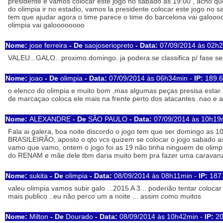
presidente e vamos colocar este jogo no sabado as 19:00 , acho q
do olimpia ir no estadio, vamos la presidente colocar este jogo no s
tem que ajudar agora o time parece o time do barcelona vai galooo
olimpia vai galoooooooo
Nome:
jose ferreira
- De
saojoseriopreto
- Data:
07/09/2014 às 02h
VALEU...GALO...proximo.domingo. ja podera.se classifica p/ fase s
Nome:
joao
- De
olimpia
- Data:
07/09/2014 às 06h34min -
IP:
189.6
o elenco do olimpia e muito bom ,mas algumas peças presisa estar n
de marcaçao coloca ele mais na frente perto dos atacantes .nao e a t
Nome:
ALEXANDRE
- De
SÃO PAULO
- Data:
07/09/2014 às 10h19
Fala ai galera, boa noite discordo o jogo tem que ser domingo as 1
BRASILEIRÃO, aposto o qto vcs quizem se colocar o jogo sabado as
vamo que vamo, ontem o jogo foi as 19 não tinha ninguem de olimpia
do RENAM e mãe dele tbm daria muito bem pra fazer uma caravana
Nome:
sukita
- De
olimpia
- Data:
08/09/2014 às 08h11min -
IP:
187.
valeu olimpia vamos subir galo ...2015 A 3 .. poderião tentar colocar
mais publico ..eu não perco um a noite ... assim como muitos
Nome:
Milton
- De
Dourado
- Data:
08/09/2014 às 10h42min -
IP:
20