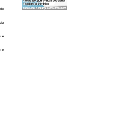
 do
pia
s e
e e