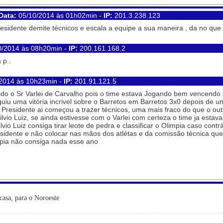
Data:
05/10/2014 às 01h02min -
IP:
201.3.238.123
esidente demite técnicos e escala a equipe a sua maneira , da no que
0/2014 às 08h20min -
IP:
200.161.168.2
 p..
2014 às 10h23min -
IP:
201.91.121.5
tido o Sr Varlei de Carvalho pois o time estava Jogando bem vencendo
iu uma vitória incrivel sobre o Barretos em Barretos 3x0 depois de u
r Presidente ai começou a trazer técnicos, uma mais fraco do que o out
o Luiz, se ainda estivesse com o Varlei com certeza o time ja estava
io Luiz consiga tirar leote de pedra e classificar o Olimpia caso contrá
esidente e não colocar nas mãos dos atlétas e da comissão técnica que
mpia não consiga nada esse ano
casa, para o Noroeste