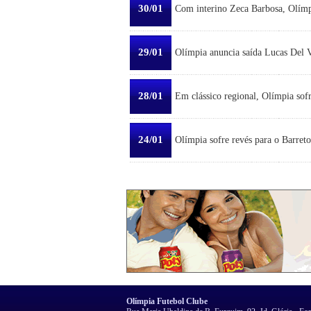
30/01
Com interino Zeca Barbosa, Olímp
29/01
Olímpia anuncia saída Lucas Del Ve
28/01
Em clássico regional, Olímpia sofr
24/01
Olímpia sofre revés para o Barreto
Olímpia Futebol Clube