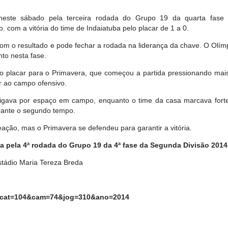
neste sábado pela terceira rodada do Grupo 19 da quarta fase
com a vitória do time de Indaiatuba pelo placar de 1 a 0.
om o resultado e pode fechar a rodada na liderança da chave. O Olím
o nesta fase.
u o placar para o Primavera, que começou a partida pressionando mai
r ao campo ofensivo.
rigava por espaço em campo, enquanto o time da casa marcava fort
urante o segundo tempo.
eação, mas o Primavera se defendeu para garantir a vitória.
ia pela 4ª rodada do Grupo 19 da 4ª fase da Segunda Divisão 2014
stádio Maria Tereza Breda
hp?cat=104&cam=74&jog=310&ano=2014