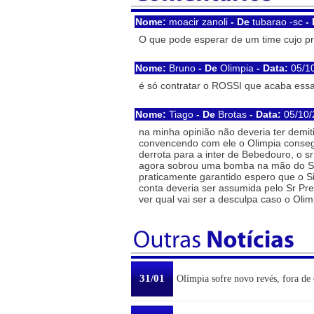
Nome:
moacir zanoli
- De
tubarao -sc
- 
O que pode esperar de um time cujo pr
Nome:
Bruno
- De
Olimpia
- Data:
05/1
é só contratar o ROSSI que acaba essa
Nome:
Tiago
- De
Brotas
- Data:
05/10/
na minha opinião não deveria ter demi
convencendo com ele o Olimpia consegu
derrota para a inter de Bebedouro, o s
agora sobrou uma bomba na mão do Silvi
praticamente garantido espero que o Silv
conta deveria ser assumida pelo Sr Pr
ver qual vai ser a desculpa caso o Oli
31/01
Olímpia sofre novo revés, fora de 