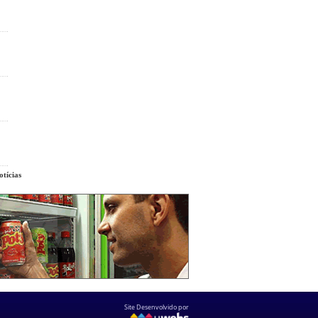
tícias
Site Desenvolvido por