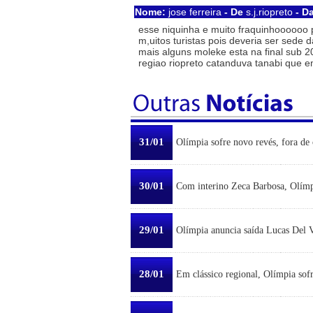
Nome:
jose ferreira
- De
s.j.riopreto
- D
esse niquinha e muito fraquinhoooooo pe
m,uitos turistas pois deveria ser sede
mais alguns moleke esta na final sub 2
regiao riopreto catanduva tanabi que
31/01
Olímpia sofre novo revés, fora de 
30/01
Com interino Zeca Barbosa, Olímp
29/01
Olímpia anuncia saída Lucas Del Ve
28/01
Em clássico regional, Olímpia sofr