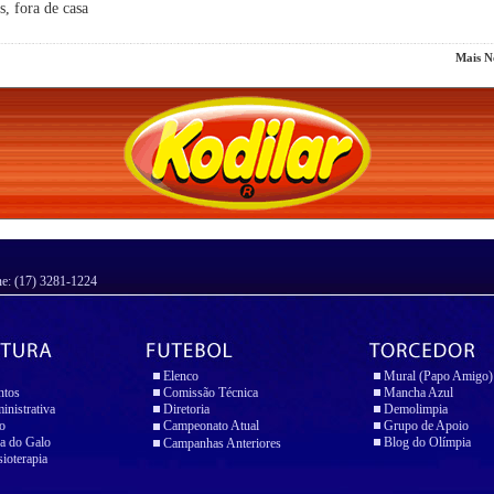
s, fora de casa
Mais No
ne: (17) 3281-1224
Elenco
Mural (Papo Amigo)
ntos
Comissão Técnica
Mancha Azul
inistrativa
Diretoria
Demolimpia
io
Campeonato Atual
Grupo de Apoio
a do Galo
Blog do Olímpia
Campanhas Anteriores
sioterapia