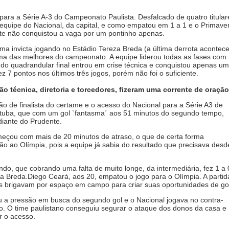
 para a Série A-3 do Campeonato Paulista. Desfalcado de quatro titular
equipe do Nacional, da capital, e como empatou em 1 a 1 e o Primave
este não conquistou a vaga por um pontinho apenas.
a invicta jogando no Estádio Tereza Breda (a última derrota acontec
a das melhores do campeonato. A equipe liderou todas as fases com
 do quadrandular final entrou em crise técnica e conquistou apenas um
z 7 pontos nos últimos três jogos, porém não foi o suficiente.
ão técnica, diretoria e torcedores, fizeram uma corrente de oração.
o de finalista do certame e o acesso do Nacional para a Série A3 de
tuba, que com um gol `fantasma´ aos 51 minutos do segundo tempo,
 diante do Prudente.
meçou com mais de 20 minutos de atraso, o que de certa forma
ão ao Olímpia, pois a equipe já sabia do resultado que precisava desd
do, que cobrando uma falta de muito longe, da intermediária, fez 1 a 
za Breda.Diego Ceará, aos 20, empatou o jogo para o Olímpia. A partid
es brigavam por espaço em campo para criar suas oportunidades de go
u a pressão em busca do segundo gol e o Nacional jogava no contra-
o. O time paulistano conseguiu segurar o ataque dos donos da casa e
ir o acesso.