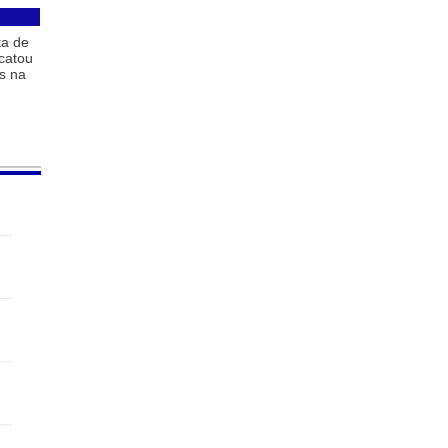
ta de
 catou
s na