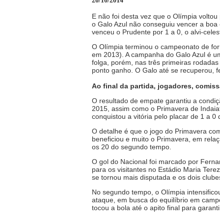
20/10/2014
E não foi desta vez que o Olímpia voltou
o Galo Azul não conseguiu vencer a boa 
venceu o Prudente por 1 a 0, o alvi-cel
O Olímpia terminou o campeonato de form
em 2013). A campanha do Galo Azul é um
folga, porém, nas três primeiras rodadas
ponto ganho. O Galo até se recuperou, fe
Ao final da partida, jogadores, comiss
O resultado de empate garantiu a condiçã
2015, assim como o Primavera de Indaia
conquistou a vitória pelo placar de 1 a 0
O detalhe é que o jogo do Primavera co
beneficiou e muito o Primavera, em relaç
os 20 do segundo tempo.
O gol do Nacional foi marcado por Fernan
para os visitantes no Estádio Maria Tere
se tornou mais disputada e os dois club
No segundo tempo, o Olímpia intensifico
ataque, em busca do equilíbrio em camp
tocou a bola até o apito final para garant