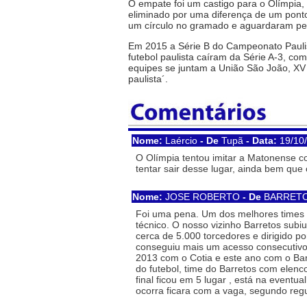
O empate foi um castigo para o Olímpia
eliminado por uma diferença de um ponto 
um círculo no gramado e aguardaram pelo
Em 2015 a Série B do Campeonato Paulist
futebol paulista caíram da Série A-3, c
equipes se juntam a União São João, XV d
paulista´.
Nome:
Laércio
- De
Tupã
- Data:
19/10
O Olímpia tentou imitar a Matonense c
tentar sair desse lugar, ainda bem que
Nome:
JOSE ROBERTO
- De
BARRET
Foi uma pena. Um dos melhores times d
técnico. O nosso vizinho Barretos sub
cerca de 5.000 torcedores e dirigido p
conseguiu mais um acesso consecutivo,
2013 com o Cotia e este ano com o Bar
do futebol, time do Barretos com elenc
final ficou em 5 lugar , está na eventu
ocorra ficara com a vaga, segundo reg