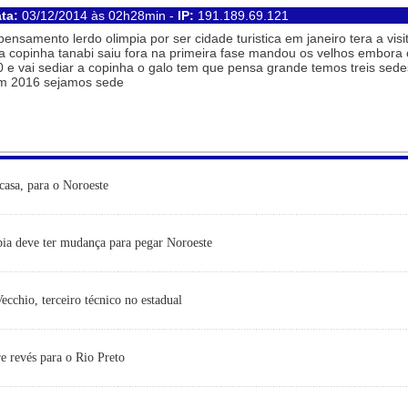
ata:
03/12/2014 às 02h28min -
IP:
191.189.69.121
nsamento lerdo olimpia por ser cidade turistica em janeiro tera a visi
 da copinha tanabi saiu fora na primeira fase mandou os velhos embora
0 e vai sediar a copinha o galo tem que pensa grande temos treis sede
 em 2016 sejamos sede
casa, para o Noroeste
ia deve ter mudança para pegar Noroeste
cchio, terceiro técnico no estadual
e revés para o Rio Preto