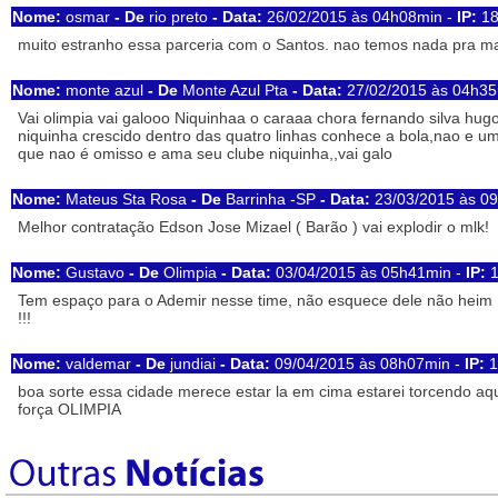
Nome:
osmar
- De
rio preto
- Data:
26/02/2015 às 04h08min -
IP:
18
muito estranho essa parceria com o Santos. nao temos nada pra ma
Nome:
monte azul
- De
Monte Azul Pta
- Data:
27/02/2015 às 04h35
Vai olimpia vai galooo Niquinhaa o caraaa chora fernando silva hugo,
niquinha crescido dentro das quatro linhas conhece a bola,nao e u
que nao é omisso e ama seu clube niquinha,,vai galo
Nome:
Mateus Sta Rosa
- De
Barrinha -SP
- Data:
23/03/2015 às 0
Melhor contratação Edson Jose Mizael ( Barão ) vai explodir o mlk!
Nome:
Gustavo
- De
Olimpia
- Data:
03/04/2015 às 05h41min -
IP:
1
Tem espaço para o Ademir nesse time, não esquece dele não heim N
!!!
Nome:
valdemar
- De
jundiai
- Data:
09/04/2015 às 08h07min -
IP:
1
boa sorte essa cidade merece estar la em cima estarei torcendo aqui
força OLIMPIA