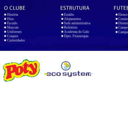
História
Estádio
Elenco
Hino
Alojamentos
Comiss
Escudo
Sede administrativa
Diretor
Mascote
Refeitório
Campeo
Uniformes
Academia do Galo
Campan
Craques
Dpto. Fisioterapia
Curiosidades