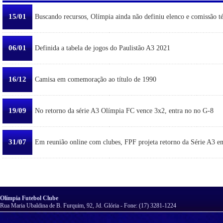
15/01
Buscando recursos, Olímpia ainda não definiu elenco e comissão t
06/01
Definida a tabela de jogos do Paulistão A3 2021
16/12
Camisa em comemoração ao título de 1990
19/09
No retorno da série A3 Olímpia FC vence 3x2, entra no no G-8
31/07
Em reunião online com clubes, FPF projeta retorno da Série A3 e
Olímpia Futebol Clube
Rua Maria Ubaldina de B. Furquim, 92, Jd. Glória - Fone: (17) 3281-1224