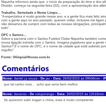
Niquinha informou ainda que, o início da preparação do time e dos at
Divisão, começa na segunda-feira (02), com a apresentação dos atlet
Trabalho, Seriedade e Nome Limpo…
“A expectativa é muito grande nesse ano, e a gente fica mais feliz a
com a gente aqui no ano passado, querem voltar, inclusive me ligam 
não deixamos de cumprir com todas as nossas obrigações, principalm
tudo”.
OFC x Santos…
Sobre a parceria com o Santos Futebol Clube Niquinha também com
nossa ligação estreita com o Santos. Imagina jogadores que a gente 
Santos? É o nome do OFC, é o nome da cidade que está subindo junto
orgulho”.
Fonte: Olímpia24horas.com.br
Nome:
daniel j p souza
- De
jau
- Data:
26/02/2015 às 09h06min -
IP
que tal carlos rossi.... acho que seria bem melhor
Nome:
davanso
- De
votuporanga
- Data:
26/02/2015 às 12h16min 
Se quizerem subir tragan o china, esse é muito competente