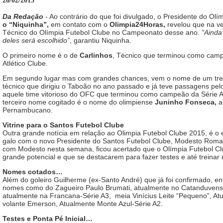
26/02/2015
Da Redação
- Ao contrário do que foi divulgado, o Presidente do Ol
o “Niquinha”,
em contato com o
Olimpia24Horas,
revelou que na v
Técnico do Olímpia Futebol Clube no Campeonato desse ano.
“Ainda
deles será escolhido”
, garantiu Niquinha.
O primeiro nome é o de
Carlinhos
, Técnico que terminou como camp
Atlético Clube.
Em segundo lugar mas com grandes chances, vem o nome de um tre
técnico que dirigiu o Taboão no ano passado e já teve passagens pelo
aquele time vitorioso do OFC que terminou como campeão da Série A
terceiro nome cogitado é o nome do olimpiense
Juninho Fonseca,
at
Pernambucano.
Vitrine para o Santos Futebol Clube
Outra grande notícia em relação ao Olimpia Futebol Clube 2015, é o 
galo com o novo Presidente do Santos Futebol Clube, Modesto Roma 
com Modesto nesta semana, ficou acertado que o Olímpia Futebol C
grande potencial e que se destacarem para fazer testes e até treinar
Nomes cotados…
Além do goleiro Guilherme (ex-Santo André) que já foi confirmado, e
nomes como do Zagueiro Paulo Brumati, atualmente no Catanduvense
atualmente na Francana-Série A3, meia Vinícius Leite “Pequeno”, A
volante Emerson, Atualmente Monte Azul-Série A2.
Testes e Ponta Pé Inicial…