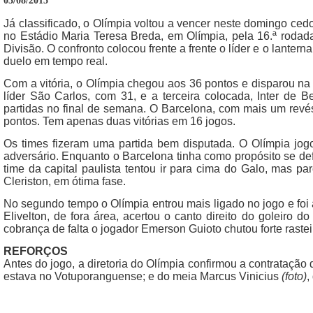
03/08/2015
Já classificado, o Olímpia voltou a vencer neste domingo cedo
no Estádio Maria Teresa Breda, em Olímpia, pela 16.ª rod
Divisão. O confronto colocou frente a frente o líder e o lanter
duelo em tempo real.
Com a vitória, o Olímpia chegou aos 36 pontos e disparou na 
líder São Carlos, com 31, e a terceira colocada, Inter de
partidas no final de semana. O Barcelona, com mais um revés
pontos. Tem apenas duas vitórias em 16 jogos.
Os times fizeram uma partida bem disputada. O Olímpia jog
adversário. Enquanto o Barcelona tinha como propósito se de
time da capital paulista tentou ir para cima do Galo, mas p
Cleriston, em ótima fase.
No segundo tempo o Olímpia entrou mais ligado no jogo e foi 
Elivelton, de fora área, acertou o canto direito do goleiro 
cobrança de falta o jogador Emerson Guioto chutou forte rastei
REFORÇOS
Antes do jogo, a diretoria do Olímpia confirmou a contratação
estava no Votuporanguense; e do meia Marcus Vinicius
(foto)
,