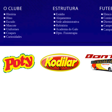
História
Estádio
Elenco
Hino
Alojamentos
Comiss
Escudo
Sede administrativa
Diretor
Mascote
Refeitório
Campeo
Uniformes
Academia do Galo
Campan
Craques
Dpto. Fisioterapia
Curiosidades