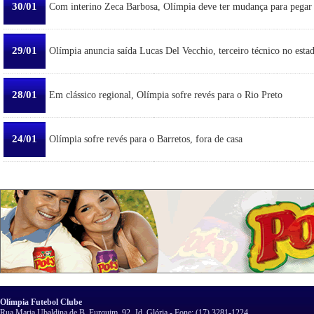
30/01
Com interino Zeca Barbosa, Olímpia deve ter mudança para pegar
29/01
Olímpia anuncia saída Lucas Del Vecchio, terceiro técnico no esta
28/01
Em clássico regional, Olímpia sofre revés para o Rio Preto
24/01
Olímpia sofre revés para o Barretos, fora de casa
Olímpia Futebol Clube
Rua Maria Ubaldina de B. Furquim, 92, Jd. Glória - Fone: (17) 3281-1224