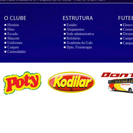
História
Estádio
Elenco
Hino
Alojamentos
Comiss
Escudo
Sede administrativa
Diretor
Mascote
Refeitório
Campeo
Uniformes
Academia do Galo
Campan
Craques
Dpto. Fisioterapia
Curiosidades