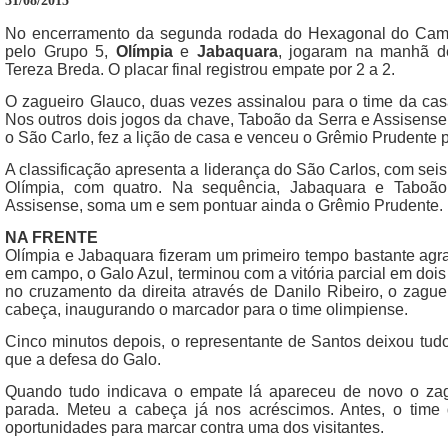
31/08/2015
No encerramento da segunda rodada do Hexagonal do Camp
pelo Grupo 5,
Olímpia
e
Jabaquara
, jogaram na manhã de
Tereza Breda. O placar final registrou empate por 2 a 2.
O zagueiro Glauco, duas vezes assinalou para o time da casa
Nos outros dois jogos da chave, Taboão da Serra e Assisense
o São Carlo, fez a lição de casa e venceu o Grêmio Prudente p
A classificação apresenta a liderança do São Carlos, com se
Olímpia, com quatro. Na sequência, Jabaquara e Taboão
Assisense, soma um e sem pontuar ainda o Grêmio Prudente.
NA FRENTE
Olímpia e Jabaquara fizeram um primeiro tempo bastante agra
em campo, o Galo Azul, terminou com a vitória parcial em dois
no cruzamento da direita através de Danilo Ribeiro, o zagu
cabeça, inaugurando o marcador para o time olimpiense.
Cinco minutos depois, o representante de Santos deixou tudo
que a defesa do Galo.
Quando tudo indicava o empate lá apareceu de novo o zag
parada. Meteu a cabeça já nos acréscimos. Antes, o time
oportunidades para marcar contra uma dos visitantes.