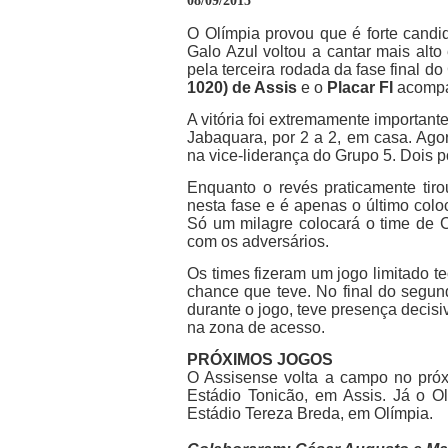
08/09/2015
O Olímpia provou que é forte cand
Galo Azul voltou a cantar mais alto
pela terceira rodada da fase final 
1020) de Assis
e o
Placar FI
acompa
A vitória foi extremamente important
Jabaquara, por 2 a 2, em casa. Ago
na vice-liderança do Grupo 5. Dois p
Enquanto o revés praticamente tir
nesta fase e é apenas o último colo
Só um milagre colocará o time de C
com os adversários.
Os times fizeram um jogo limitado t
chance que teve. No final do segund
durante o jogo, teve presença decisi
na zona de acesso.
PRÓXIMOS JOGOS
O Assisense volta a campo no próx
Estádio Tonicão, em Assis. Já o O
Estádio Tereza Breda, em Olímpia.