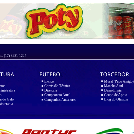
ne: (17) 3281-1224
Elenco
Mural (Papo Amigo)
ntos
Comissão Técnica
Mancha Azul
inistrativa
Diretoria
Demolimpia
io
Campeonato Atual
Grupo de Apoio
a do Galo
Blog do Olímpia
Campanhas Anteriores
sioterapia