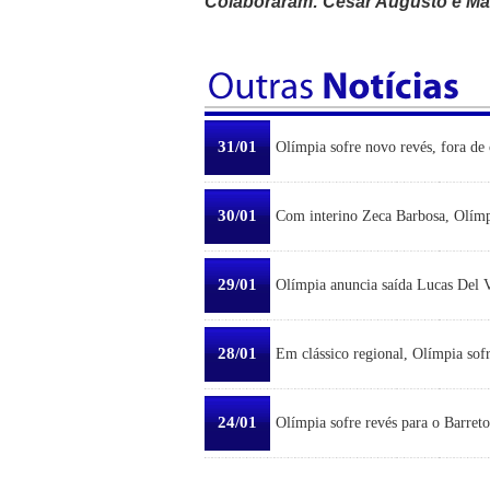
Colaboraram: César Augusto e Ma
31/01
Olímpia sofre novo revés, fora de 
30/01
Com interino Zeca Barbosa, Olímp
29/01
Olímpia anuncia saída Lucas Del Ve
28/01
Em clássico regional, Olímpia sofr
24/01
Olímpia sofre revés para o Barreto