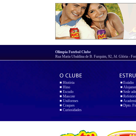
Olímpia Futebol Clube
Rua Maria Ubaldina de B. Furquim, 92, Jd. Glória - Fo
História
Estádio
Hino
Alojame
Escudo
Sede adm
Mascote
Refeitór
Uniformes
Academi
Craques
Dpto. Fi
Curiosidades