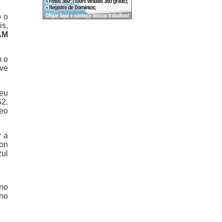
o o
is,
AM
m o
eve
ceu
G2.
reo
r a
ton
zul
 no
 no