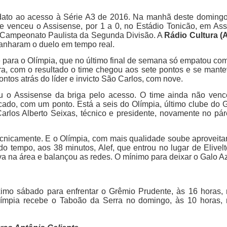
idato ao acesso à Série A3 de 2016. Na manhã deste doming
 e venceu o Assisense, por 1 a 0, no Estádio Tonicão, em Ass
do Campeonato Paulista da Segunda Divisão. A
Rádio Cultura (
nharam o duelo em tempo real.
e para o Olímpia, que no último final de semana só empatou co
ra, com o resultado o time chegou aos sete pontos e se mant
ontos atrás do líder e invicto São Carlos, com nove.
ou o Assisense da briga pelo acesso. O time ainda não ven
cado, com um ponto. Está a seis do Olímpia, último clube do 
arlos Alberto Seixas, técnico e presidente, novamente no pá
ecnicamente. E o Olímpia, com mais qualidade soube aproveita
o tempo, aos 38 minutos, Alef, que entrou no lugar de Elivel
va na área e balançou as redes. O mínimo para deixar o Galo A
imo sábado para enfrentar o Grêmio Prudente, às 16 horas,
límpia recebe o Taboão da Serra no domingo, às 10 horas,