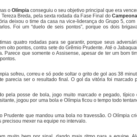
mas o
Olímpia
conseguiu o seu objetivo principal que era vence
o Tereza Breda, pela sexta rodada da Fase Final do
Campeona
itória deixou o time da casa na vice-liderança do Grupo 5, com
arlos. Foi um “duelo de seis pontos”, porque os dois briga
ltimas quatro rodadas para se garantir, porque seus adversár
em oito pontos, contra sete do Grêmio Prudente. Até o Jabaqua
ma. Parece que somente o Assisense, apesar de ter um bom ti
 pontos.
pia sofreu, correu e só pode soltar o grito de gol aos 38 minu
parecia ser o resultado final. O gol da vitória foi marcado 
o pela posse de bola, jogo muito marcado e pegado, típico
isitante, jogou por uma bola e Olímpia ficou o tempo todo tenta
o Prudente que mandou uma bola no travessão. O Olímpia cr
s precisou mexer na equipe no intervalo.
oram muito bem por sinal, dando mais ritmo para a equipe. Al