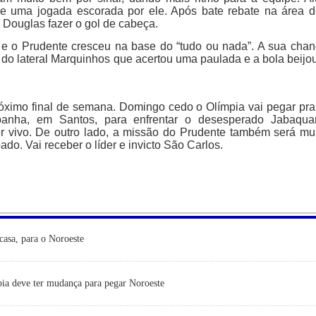
de uma jogada escorada por ele. Após bate rebate na área 
o Douglas fazer o gol de cabeça.
 e o Prudente cresceu na base do “tudo ou nada”. A sua cha
 do lateral Marquinhos que acertou uma paulada e a bola beijo
óximo final de semana. Domingo cedo o Olímpia vai pegar pra
panha, em Santos, para enfrentar o desesperado Jabaquar
er vivo. De outro lado, a missão do Prudente também será mu
o. Vai receber o líder e invicto São Carlos.
casa, para o Noroeste
ia deve ter mudança para pegar Noroeste