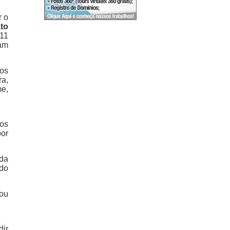
r o
to
 11
vam
ios
ra,
me,
tos
por
 da
ndo
iou
dir