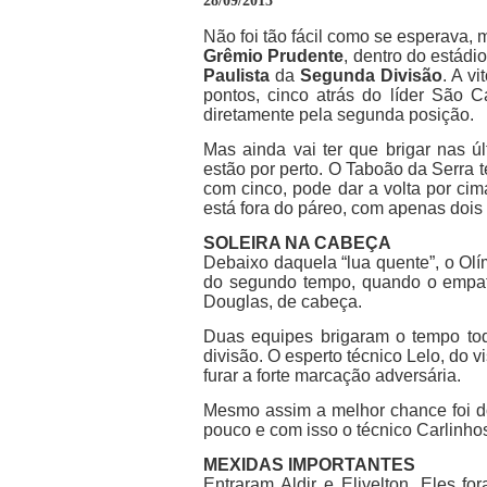
28/09/2015
Não foi tão fácil como se esperava, 
Grêmio Prudente
, dentro do estádi
Paulista
da
Segunda Divisão
. A v
pontos, cinco atrás do líder São C
diretamente pela segunda posição.
Mas ainda vai ter que brigar nas ú
estão por perto. O Taboão da Serra t
com cinco, pode dar a volta por ci
está fora do páreo, com apenas dois
SOLEIRA NA CABEÇA
Debaixo daquela “lua quente”, o Olím
do segundo tempo, quando o empate 
Douglas, de cabeça.
Duas equipes brigaram o tempo tod
divisão. O esperto técnico Lelo, do v
furar a forte marcação adversária.
Mesmo assim a melhor chance foi d
pouco e com isso o técnico Carlinho
MEXIDAS IMPORTANTES
Entraram Aldir e Elivelton. Eles f