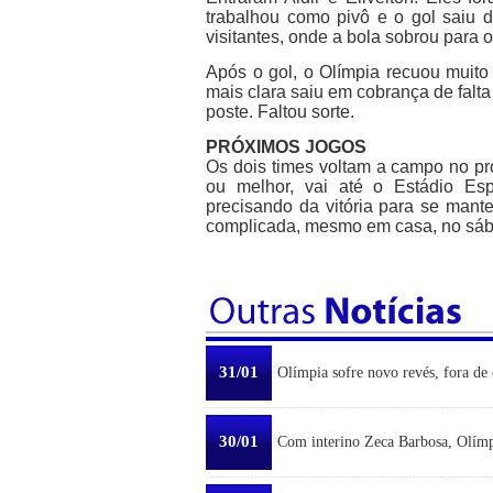
trabalhou como pivô e o gol saiu 
visitantes, onde a bola sobrou para 
Após o gol, o Olímpia recuou muito
mais clara saiu em cobrança de falta
poste. Faltou sorte.
PRÓXIMOS JOGOS
Os dois times voltam a campo no pr
ou melhor, vai até o Estádio Es
precisando da vitória para se mant
complicada, mesmo em casa, no sábad
31/01
Olímpia sofre novo revés, fora de 
30/01
Com interino Zeca Barbosa, Olímp