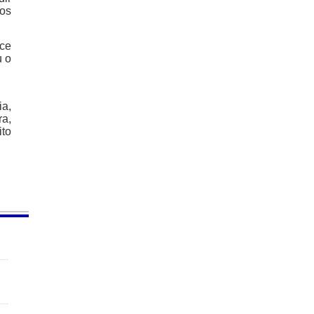
dos
nce
u o
ia,
a,
ito