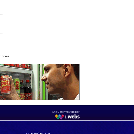
tícias
Site Desenvolvido por