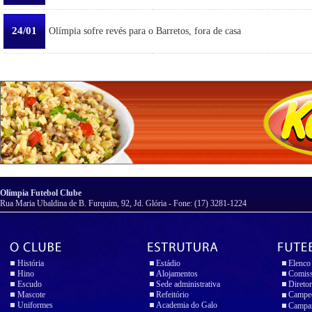
24/01
Olímpia sofre revés para o Barretos, fora de casa
Olímpia Futebol Clube
Rua Maria Ubaldina de B. Furquim, 92, Jd. Glória - Fone: (17) 3281-1224
História
Estádio
Elenco
Hino
Alojamentos
Comiss
Escudo
Sede administrativa
Diretor
Mascote
Refeitório
Campeo
Uniformes
Academia do Galo
Campan