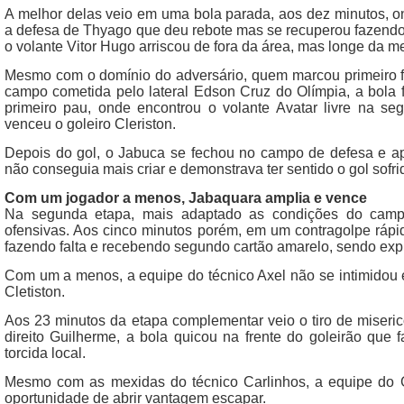
A melhor delas veio em uma bola parada, aos dez minutos, o
a defesa de Thyago que deu rebote mas se recuperou fazendo
o volante Vitor Hugo arriscou de fora da área, mas longe da met
Mesmo com o domínio do adversário, quem marcou primeiro foi
campo cometida pelo lateral Edson Cruz do Olímpia, a bola 
primeiro pau, onde encontrou o volante Avatar livre na s
venceu o goleiro Cleriston.
Depois do gol, o Jabuca se fechou no campo de defesa e ap
não conseguia mais criar e demonstrava ter sentido o gol sofri
Com um jogador a menos, Jabaquara amplia e vence
Na segunda etapa, mais adaptado as condições do cam
ofensivas. Aos cinco minutos porém, em um contragolpe rápid
fazendo falta e recebendo segundo cartão amarelo, sendo ex
Com um a menos, a equipe do técnico Axel não se intimidou e
Cletiston.
Aos 23 minutos da etapa complementar veio o tiro de misericó
direito Guilherme, a bola quicou na frente do goleirão que 
torcida local.
Mesmo com as mexidas do técnico Carlinhos, a equipe do Ga
oportunidade de abrir vantagem escapar.