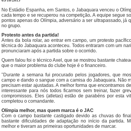
05/10/2015
No Estádio Espanha, em Santos, o Jabaquara venceu o Olímpi
cada tempo e se recuperou na competição
.
A equipe segue s
pontos apenas do Olímpia, adversário a ser ultrapassado, já
no grupo.
Protesto antes da partida!
Antes da bola rolar, ao entrar em campo, um protesto pacífi
técnica do Jabaquara aconteceu. Todos entraram com um nari
pronunciaram após a partida sobre o ocorrido.
Quem falou foi o técnico Axel, que se mostrou bastante chate
que o maior problema do clube hoje é o financeiro.
"Durante a semana fui procurado pelos jogadores, que mo
campo e dando o sangue com a camisa do Jabaquara. Não me 
precisam estar ajustadas. A melhor forma que encontramos de p
interessante para nós todos ficarmos sem treinar, fazer gr
compromissos. Eles (atletas) estão de parabéns por esta vi
completou o comandante.
Olímpia melhor, mas quem marca é o JAC
Com o campo bastante castigado devido as chuvas do fina
bastante dificuldades de adaptação no início da partida.
melhor e tiveram as primeiras oportunidades de marcar.