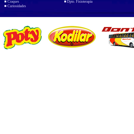
Craques
Dpto. Fisioterapia
Curiosidades