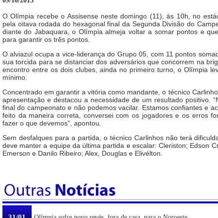
09/10/2015
O Olímpia recebe o Assisense neste domingo (11), às 10h, no está
pela oitava rodada do hexagonal final da Segunda Divisão do Campeo
diante do Jabaquara, o Olímpia almeja voltar a somar pontos e qu
para garantir os três pontos.
O alviazul ocupa a vice-liderança do Grupo 05, com 11 pontos somado
sua torcida para se distanciar dos adversários que concorrem na bri
encontro entre os dois clubes, ainda no primeiro turno, o Olímpia l
mínimo.
Concentrado em garantir a vitória como mandante, o técnico Carlinho
apresentação e destacou a necessidade de um resultado positivo. 
final do campeonato e não podemos vacilar. Estamos confiantes e acr
feito da maneira correta, conversei com os jogadores e os erros f
fazer o que devemos”, apontou.
Sem desfalques para a partida, o técnico Carlinhos não terá dificul
deve manter a equipe da última partida e escalar: Cleriston; Edson Cr
Emerson e Danilo Ribeiro; Alex, Douglas e Elivélton.
31/01
Olímpia sofre novo revés, fora de casa, para o Noroeste