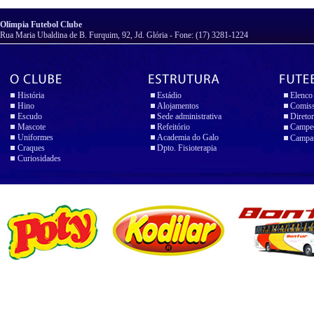
Olímpia Futebol Clube
Rua Maria Ubaldina de B. Furquim, 92, Jd. Glória - Fone: (17) 3281-1224
História
Estádio
Elenco
Hino
Alojamentos
Comiss
Escudo
Sede administrativa
Diretor
Mascote
Refeitório
Campeo
Uniformes
Academia do Galo
Campan
Craques
Dpto. Fisioterapia
Curiosidades