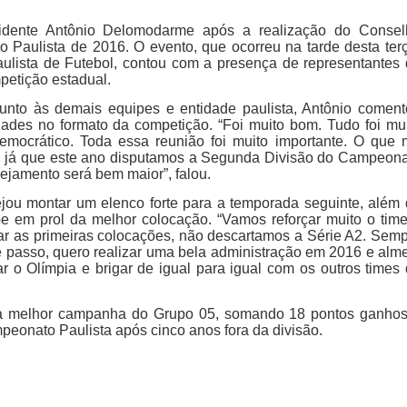
sidente Antônio Delomodarme após a realização do Consel
Paulista de 2016. O evento, que ocorreu na tarde desta ter
aulista de Futebol, contou com a presença de representantes
petição estadual.
nto às demais equipes e entidade paulista, Antônio comen
ades no formato da competição. “Foi muito bom. Tudo foi mu
democrático. Toda essa reunião foi muito importante. O que
s, já que este ano disputamos a Segunda Divisão do Campeon
ejamento será bem maior”, falou.
jou montar um elenco forte para a temporada seguinte, além
e em prol da melhor colocação. “Vamos reforçar muito o tim
rar as primeiras colocações, não descartamos a Série A2. Sem
e passo, quero realizar uma bela administração em 2016 e alm
r o Olímpia e brigar de igual para igual com os outros times
da melhor campanha do Grupo 05, somando 18 pontos ganhos
peonato Paulista após cinco anos fora da divisão.