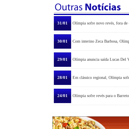
31/01
Olímpia sofre novo revés, fora de 
30/01
Com interino Zeca Barbosa, Olímp
29/01
Olímpia anuncia saída Lucas Del Ve
28/01
Em clássico regional, Olímpia sofr
24/01
Olímpia sofre revés para o Barreto