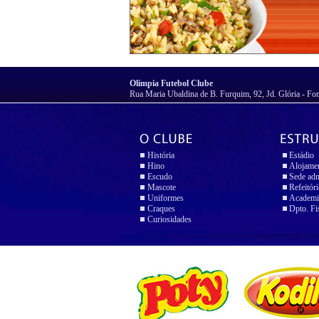
Olímpia Futebol Clube
Rua Maria Ubaldina de B. Furquim, 92, Jd. Glória - Fo
História
Estádio
Hino
Alojame
Escudo
Sede adm
Mascote
Refeitór
Uniformes
Academi
Craques
Dpto. Fi
Curiosidades