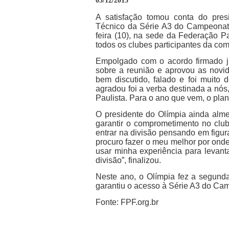
03/12/2015
A satisfação tomou conta do pre
Técnico da Série A3 do Campeonato 
feira (10), na sede da Federação P
todos os clubes participantes da com
Empolgado com o acordo firmado ju
sobre a reunião e aprovou as novid
bem discutido, falado e foi muito 
agradou foi a verba destinada a nó
Paulista. Para o ano que vem, o plan
O presidente do Olímpia ainda alme
garantir o comprometimento no club
entrar na divisão pensando em figu
procuro fazer o meu melhor por ond
usar minha experiência para levanta
divisão”, finalizou.
Neste ano, o Olímpia fez a segun
garantiu o acesso à Série A3 do Cam
Fonte: FPF.org.br