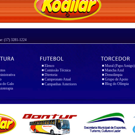
ne: (17) 3281-1224
Elenco
Mural (Papo Amigo)
ntos
Comissão Técnica
Mancha Azul
inistrativa
Diretoria
Demolimpia
io
Campeonato Atual
Grupo de Apoio
a do Galo
Blog do Olímpia
Campanhas Anteriores
sioterapia