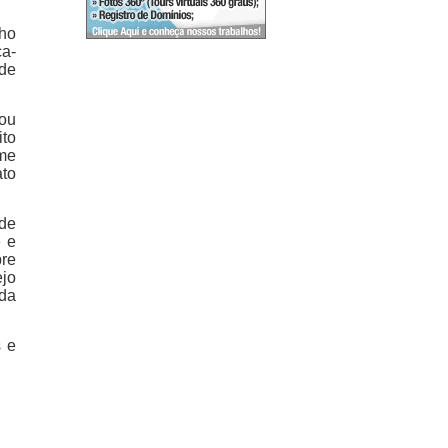
ho
ça-
 de
tou
ito
 me
ato
 de
e e
pre
ejo
 da
 e