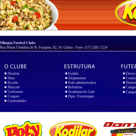
Olímpia Futebol Clube
Rua Maria Ubaldina de B. Furquim, 92, Jd. Glória - Fone: (17) 3281-1224
História
Estádio
Elenco
Hino
Alojamentos
Comiss
Escudo
Sede administrativa
Diretor
Mascote
Refeitório
Campeo
Uniformes
Academia do Galo
Campan
Craques
Dpto. Fisioterapia
Curiosidades