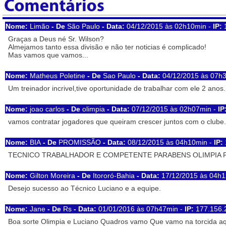
Nome:
Limão
- De
São Paulo
- Data:
04/12/2015 às 02h10min -
IP:
1
Graças a Deus né Sr. Wilson?
Almejamos tanto essa divisão e não ter noticias é complicado!
Mas vamos que vamos...
Nome:
Matheus Poletine
- De
Sao Paulo
- Data:
04/12/2015 às 07h
Um treinador incrivel,tive oportunidade de trabalhar com ele 2 anos.
Nome:
joao carlos
- De
olimpia
- Data:
07/12/2015 às 02h07min -
IP
vamos contratar jogadores que queiram crescer juntos com o clube.
Nome:
BIA
- De
PROMISSÃO
- Data:
08/12/2015 às 04h10min -
IP:
TECNICO TRABALHADOR E COMPETENTE PARABENS OLIMPIA 
Nome:
Gilton Moreira
- De
Itororó-Bahia
- Data:
17/12/2015 às 04h
Desejo sucesso ao Técnico Luciano e a equipe.
Nome:
Jane
- De
Rs
- Data:
01/01/2016 às 07h47min -
IP:
177.156.
Boa sorte Olimpia e Luciano Quadros vamo Que vamo na torcida aq