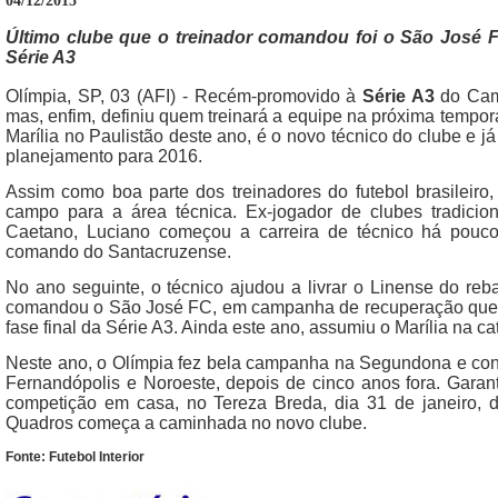
04/12/2015
Último clube que o treinador comandou foi o São José
Série A3
Olímpia, SP, 03 (AFI) - Recém-promovido à
Série A3
do Camp
mas, enfim, definiu quem treinará a equipe na próxima temp
Marília no Paulistão deste ano, é o novo técnico do clube e j
planejamento para 2016.
Assim como boa parte dos treinadores do futebol brasileiro
campo para a área técnica. Ex-jogador de clubes tradici
Caetano, Luciano começou a carreira de técnico há pou
comando do Santacruzense.
No ano seguinte, o técnico ajudou a livrar o Linense do re
comandou o São José FC, em campanha de recuperação que q
fase final da Série A3. Ainda este ano, assumiu o Marília na ca
Neste ano, o Olímpia fez bela campanha na Segundona e con
Fernandópolis e Noroeste, depois de cinco anos fora. Garant
competição em casa, no Tereza Breda, dia 31 de janeiro, 
Quadros começa a caminhada no novo clube.
Fonte: Futebol Interior