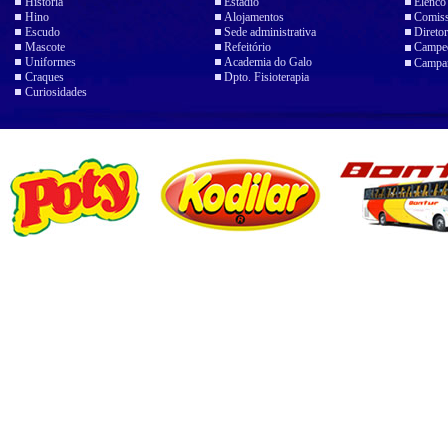
História
Estádio
Elenco
Hino
Alojamentos
Comiss
Escudo
Sede administrativa
Diretor
Mascote
Refeitório
Campeo
Uniformes
Academia do Galo
Campan
Craques
Dpto. Fisioterapia
Curiosidades