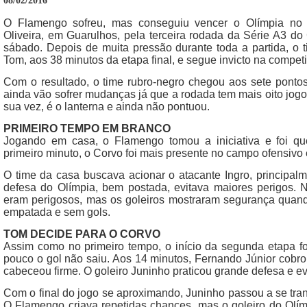
08/02/2016
O Flamengo sofreu, mas conseguiu vencer o Olímpia no 
Oliveira, em Guarulhos, pela terceira rodada da Série A3 d
sábado. Depois de muita pressão durante toda a partida, o 
Tom, aos 38 minutos da etapa final, e segue invicto na compet
Com o resultado, o time rubro-negro chegou aos sete pontos
ainda vão sofrer mudanças já que a rodada tem mais oito jogo
sua vez, é o lanterna e ainda não pontuou.
PRIMEIRO TEMPO EM BRANCO
Jogando em casa, o Flamengo tomou a iniciativa e foi q
primeiro minuto, o Corvo foi mais presente no campo ofensivo e
O time da casa buscava acionar o atacante Ingro, principal
defesa do Olímpia, bem postada, evitava maiores perigos. N
eram perigosos, mas os goleiros mostraram segurança quando
empatada e sem gols.
TOM DECIDE PARA O CORVO
Assim como no primeiro tempo, o início da segunda etapa f
pouco o gol não saiu. Aos 14 minutos, Fernando Júnior cobro
cabeceou firme. O goleiro Juninho praticou grande defesa e evi
Com o final do jogo se aproximando, Juninho passou a se tra
O Flamengo criava repetidas chances, mas o goleiro do Olím