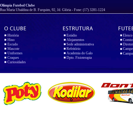
Olímpia Futebol Clube
Rua Maria Ubaldina de B. Furquim, 92, Jd. Glória - Fone: (17) 3281-1224
História
Estádio
Elenco
Hino
Alojamentos
Comiss
Escudo
Sede administrativa
Diretor
Mascote
Refeitório
Campeo
Uniformes
Academia do Galo
Campan
Craques
Dpto. Fisioterapia
Curiosidades