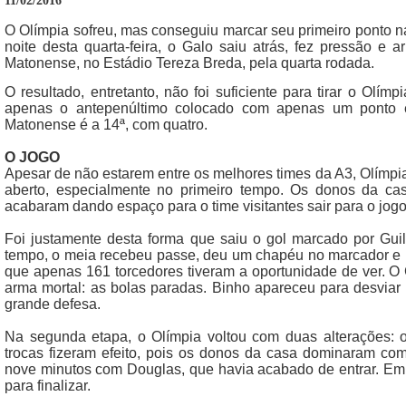
11/02/2016
O Olímpia sofreu, mas conseguiu marcar seu primeiro ponto 
noite desta quarta-feira, o Galo saiu atrás, fez pressão e
Matonense, no Estádio Tereza Breda, pela quarta rodada.
O resultado, entretanto, não foi suficiente para tirar o Olím
apenas o antepenúltimo colocado com apenas um ponto e
Matonense é a 14ª, com quatro.
O JOGO
Apesar de não estarem entre os melhores times da A3, Olímpi
aberto, especialmente no primeiro tempo. Os donos da c
acabaram dando espaço para o time visitantes sair para o jogo
Foi justamente desta forma que saiu o gol marcado por Guil
tempo, o meia recebeu passe, deu um chapéu no marcador e b
que apenas 161 torcedores tiveram a oportunidade de ver. O
arma mortal: as bolas paradas. Binho apareceu para desviar
grande defesa.
Na segunda etapa, o Olímpia voltou com duas alterações: 
trocas fizeram efeito, pois os donos da casa dominaram co
nove minutos com Douglas, que havia acabado de entrar. Em 
para finalizar.