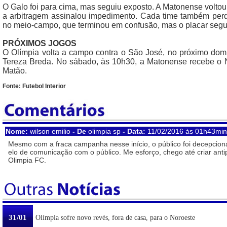
O Galo foi para cima, mas seguiu exposto. A Matonense volt
a arbitragem assinalou impedimento. Cada time também per
no meio-campo, que terminou em confusão, mas o placar seguiu 
PRÓXIMOS JOGOS
O Olímpia volta a campo contra o São José, no próximo dom
Tereza Breda. No sábado, às 10h30, a Matonense recebe o 
Matão.
Fonte: Futebol Interior
Nome:
wilson emilio
- De
olimpia sp
- Data:
11/02/2016 às 01h43min
Mesmo com a fraca campanha nesse início, o público foi decepciona
elo de comunicação com o público. Me esforço, chego até criar ant
Olimpia FC.
31/01
Olímpia sofre novo revés, fora de casa, para o Noroeste