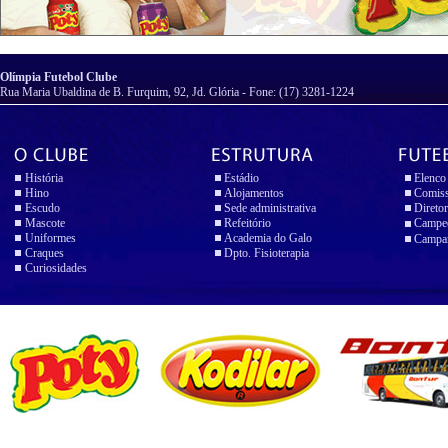
Olímpia Futebol Clube
Rua Maria Ubaldina de B. Furquim, 92, Jd. Glória - Fone: (17) 3281-1224
História
Estádio
Elenco
Hino
Alojamentos
Comiss
Escudo
Sede administrativa
Diretor
Mascote
Refeitório
Campeo
Uniformes
Academia do Galo
Campan
Craques
Dpto. Fisioterapia
Curiosidades