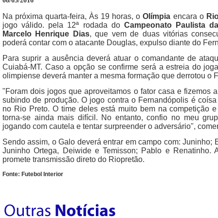
08/03/2016
Na próxima quarta-feira, Às 19 horas, o
Olímpia
encara o
Rio
jogo válido. pela 12ª rodada do
Campeonato Paulista da
Marcelo Henrique Dias
, que vem de duas vitórias conse
poderá contar com o atacante Douglas, expulso diante do Fer
Para suprir a ausência deverá atuar o comandante de ataque
Cuiabá-MT. Caso a opção se confirme será a estreia do joga
olimpiense deverá manter a mesma formação que derrotou o F
"Foram dois jogos que aproveitamos o fator casa e fizemos a
subindo de produção. O jogo contra o Fernandópolis é coís
no Rio Preto. O time deles está muito bem na competição e 
torna-se ainda mais difícil. No entanto, confio no meu gru
jogando com cautela e tentar surpreender o adversário", com
Sendo assim, o Galo deverá entrar em campo com: Juninho; E
Juninho Ortega, Deiwide e Temisson; Pablo e Renatinho. 
promete transmissão direto do Riopretão.
Fonte: Futebol Interior