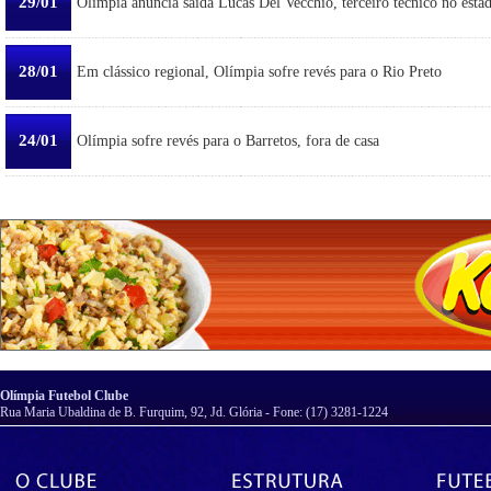
29/01
Olímpia anuncia saída Lucas Del Vecchio, terceiro técnico no esta
28/01
Em clássico regional, Olímpia sofre revés para o Rio Preto
24/01
Olímpia sofre revés para o Barretos, fora de casa
Olímpia Futebol Clube
Rua Maria Ubaldina de B. Furquim, 92, Jd. Glória - Fone: (17) 3281-1224