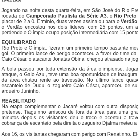
10/03/2016
Jogando na noite desta quarta-feira, em São José do Rio Pre
rodada do
Campeonato Paulista da Série A3
, o
Rio Preto
placar de 2 a 0. Ermínio, duas vezes assinalou para o
Verdão 
o Verdão encostou nos dois líderes, com 25 pontos, um 
perdendo o Olímpia ocupa posição intermediária com 15 ponto
EQUILIBRADO
Rio Preto e Olímpia, fizeram um primeiro tempo bastante 
gol. O primeiro lance de perigo aconteceu a favor do time da
Caio César, o atacante Jonatas Obina, chegou atrasado na j
A bola passou por toda extensão da área olimpiense. Joga
ataque, o Galo Azul, teve uma boa oportunidade de inaugura
da área chutou rente ao travessão. No último lance quas
escanteio de Dudu, o zagueiro Caio César, apareceu de su
arqueiro Juninho.
REABILITADO
Na etapa complementar o Jacaré voltou com outra disposiç
pretense. Tiaguinho arriscou de fora da área para uma gra
minutos depois os visitantes deu o troco e acertou a trav
cobrança de escanteio pela direita o zagueiro Djalma meteu a
Aos 16, os visitantes chegaram com perigo com Renatinho. Ele