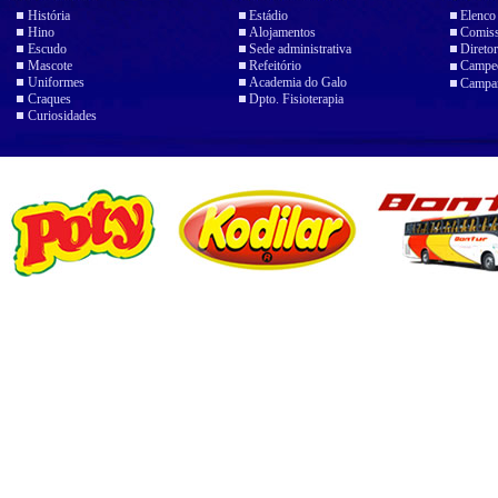
História
Estádio
Elenco
Hino
Alojamentos
Comiss
Escudo
Sede administrativa
Diretor
Mascote
Refeitório
Campeo
Uniformes
Academia do Galo
Campan
Craques
Dpto. Fisioterapia
Curiosidades