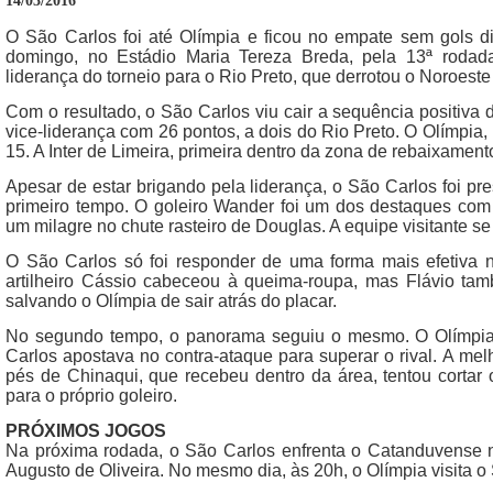
14/03/2016
O São Carlos foi até Olímpia e ficou no empate sem gols 
domingo, no Estádio Maria Tereza Breda, pela 13ª rodad
liderança do torneio para o Rio Preto, que derrotou o Noroeste
Com o resultado, o São Carlos viu cair a sequência positiva 
vice-liderança com 26 pontos, a dois do Rio Preto. O Olímpia,
15. A Inter de Limeira, primeira dentro da zona de rebaixament
Apesar de estar brigando pela liderança, o São Carlos foi p
primeiro tempo. O goleiro Wander foi um dos destaques com
um milagre no chute rasteiro de Douglas. A equipe visitante s
O São Carlos só foi responder de uma forma mais efetiva no
artilheiro Cássio cabeceou à queima-roupa, mas Flávio ta
salvando o Olímpia de sair atrás do placar.
No segundo tempo, o panorama seguiu o mesmo. O Olímpi
Carlos apostava no contra-ataque para superar o rival. A mel
pés de Chinaqui, que recebeu dentro da área, tentou cortar
para o próprio goleiro.
PRÓXIMOS JOGOS
Na próxima rodada, o São Carlos enfrenta o Catanduvense na
Augusto de Oliveira. No mesmo dia, às 20h, o Olímpia visita o