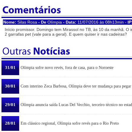
Nome:
Silas Rosa
- De
Olímpia
- Data:
11/07/2016 às 08h13min -
IP
Início promissor. Domingo tem Mirassol no TB, às 10 da manhã. O 
2 garrafas pet (vale para a geral). E quem quiser ir nas cadeiras?
31/01
Olímpia sofre novo revés, fora de casa, para o Noroeste
30/01
Com interino Zeca Barbosa, Olímpia deve ter mudança para pegar
29/01
Olímpia anuncia saída Lucas Del Vecchio, terceiro técnico no esta
28/01
Em clássico regional, Olímpia sofre revés para o Rio Preto