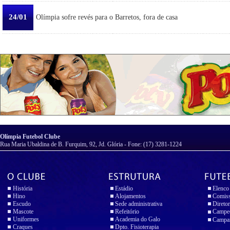
24/01
Olímpia sofre revés para o Barretos, fora de casa
Olímpia Futebol Clube
Rua Maria Ubaldina de B. Furquim, 92, Jd. Glória - Fone: (17) 3281-1224
História
Estádio
Elenco
Hino
Alojamentos
Comiss
Escudo
Sede administrativa
Diretor
Mascote
Refeitório
Campeo
Uniformes
Academia do Galo
Campan
Craques
Dpto. Fisioterapia