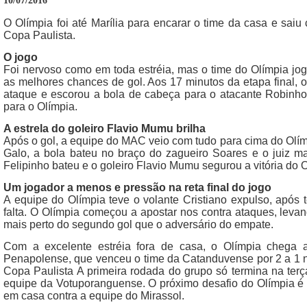
10/07/2016
O Olímpia foi até Marília para encarar o time da casa e sai
Copa Paulista.
O jogo
Foi nervoso como em toda estréia, mas o time do Olímpia jo
as melhores chances de gol. Aos 17 minutos da etapa final, o
ataque e escorou a bola de cabeça para o atacante Robinho
para o Olímpia.
A estrela do goleiro Flavio Mumu brilha
Após o gol, a equipe do MAC veio com tudo para cima do Olí
Galo, a bola bateu no braço do zagueiro Soares e o juiz mar
Felipinho bateu e o goleiro Flavio Mumu segurou a vitória do
Um jogador a menos e pressão na reta final do jogo
A equipe do Olímpia teve o volante Cristiano expulso, após
falta. O Olímpia começou a apostar nos contra ataques, levan
mais perto do segundo gol que o adversário do empate.
Com a excelente estréia fora de casa, o Olímpia chega 
Penapolense, que venceu o time da Catanduvense por 2 a 1 n
Copa Paulista A primeira rodada do grupo só termina na terç
equipe da Votuporanguense. O próximo desafio do Olímpia é 
em casa contra a equipe do Mirassol.