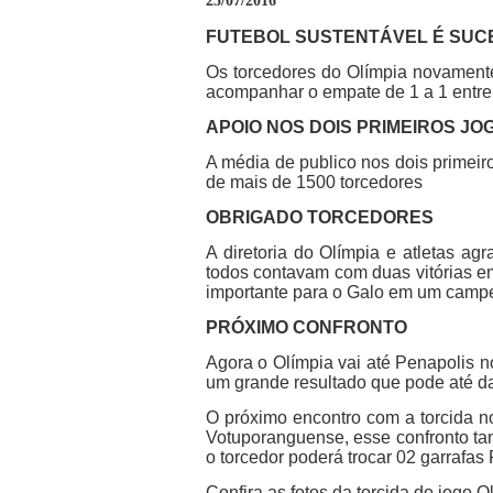
25/07/2016
FUTEBOL SUSTENTÁVEL É SU
Os torcedores do Olímpia novament
acompanhar o empate de 1 a 1 entre
APOIO NOS DOIS PRIMEIROS JO
A média de publico nos dois primeir
de mais de 1500 torcedores
OBRIGADO TORCEDORES
A diretoria do Olímpia e atletas a
todos contavam com duas vitórias e
importante para o Galo em um campe
PRÓXIMO CONFRONTO
Agora o Olímpia vai até Penapolis 
um grande resultado que pode até da
O próximo encontro com a torcida n
Votuporanguense, esse confront
o torcedor poderá trocar 02 garrafas
Confira as fotos da torcida do jogo