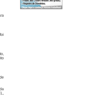
ara
foi
to,
ito
 de
 da
L,