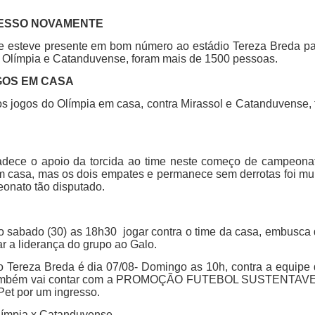
CESSO NOVAMENTE
e esteve presente em bom número ao estádio Tereza Breda p
 Olímpia e Catanduvense, foram mais de 1500 pessoas.
GOS EM CASA
os jogos do Olímpia em casa, contra Mirassol e Catanduvense, 
gradece o apoio da torcida ao time neste começo de campeona
m casa, mas os dois empates e permanece sem derrotas foi mu
onato tão disputado.
no sabado (30) as 18h30 jogar contra o time da casa, embusca
r a liderança do grupo ao Galo.
o Tereza Breda é dia 07/08- Domingo as 10h, contra a equipe
o também vai contar com a PROMOÇÃO FUTEBOL SUSTENTAVE
 Pet por um ingresso.
 Olímpia x Catanduvense