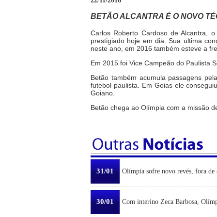
22/11/2016
BETÃO ALCANTRA É O NOVO TÉ
Carlos Roberto Cardoso de Alcantra, o
prestigiado hoje em dia. Sua ultima co
neste ano, em 2016 também esteve a fre
Em 2015 foi Vice Campeão do Paulista S
Betão também acumula passagens pelas 
futebol paulista. Em Goias ele conseguiu
Goiano.
Betão chega ao Olímpia com a missão de
31/01
Olímpia sofre novo revés, fora de 
30/01
Com interino Zeca Barbosa, Olímp