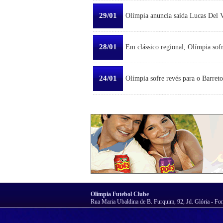
29/01
Olímpia anuncia saída Lucas Del Ve
28/01
Em clássico regional, Olímpia sofr
24/01
Olímpia sofre revés para o Barreto
Olímpia Futebol Clube
Rua Maria Ubaldina de B. Furquim, 92, Jd. Glória - Fo