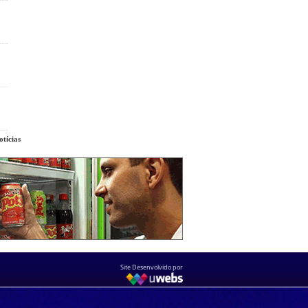
tícias
Site Desenvolvido por