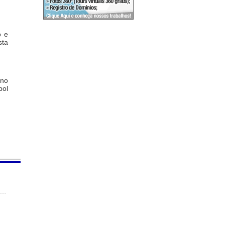
o e
sta
 no
bol