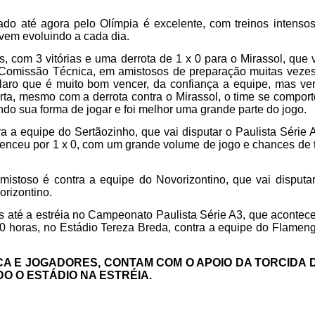
ado até agora pelo Olímpia é excelente, com treinos intenso
s vem evoluindo a cada dia.
, com 3 vitórias e uma derrota de 1 x 0 para o Mirassol, que 
a Comissão Técnica, em amistosos de preparação muitas veze
laro que é muito bom vencer, da confiança a equipe, mas ve
rta, mesmo com a derrota contra o Mirassol, o time se compor
do sua forma de jogar e foi melhor uma grande parte do jogo.
ra a equipe do Sertãozinho, que vai disputar o Paulista Série 
venceu por 1 x 0, com um grande volume de jogo e chances de 
istoso é contra a equipe do Novorizontino, que vai disputa
orizontino.
 até a estréia no Campeonato Paulista Série A3, que acontec
10 horas, no Estádio Tereza Breda, contra a equipe do Flamen
CA E JOGADORES, CONTAM COM O APOIO DA TORCIDA 
O O ESTÁDIO NA ESTRÉIA.