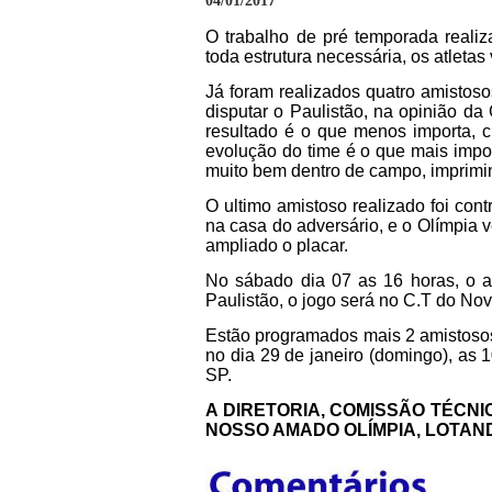
04/01/2017
O trabalho de pré temporada realiz
toda estrutura necessária, os atleta
Já foram realizados quatro amistosos
disputar o Paulistão, na opinião d
resultado é o que menos importa, c
evolução do time é o que mais impo
muito bem dentro de campo, imprimin
O ultimo amistoso realizado foi cont
na casa do adversário, e o Olímpia 
ampliado o placar.
No sábado dia 07 as 16 horas, o am
Paulistão, o jogo será no C.T do Nov
Estão programados mais 2 amistosos
no dia 29 de janeiro (domingo), as 
SP.
A DIRETORIA, COMISSÃO TÉCNI
NOSSO AMADO OLÍMPIA, LOTAND