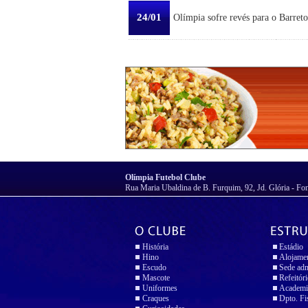
24/01
Olímpia sofre revés para o Barreto
Olímpia Futebol Clube
Rua Maria Ubaldina de B. Furquim, 92, Jd. Glória - Fo
História
Estádio
Hino
Alojame
Escudo
Sede adm
Mascote
Refeitór
Uniformes
Academi
Craques
Dpto. Fi