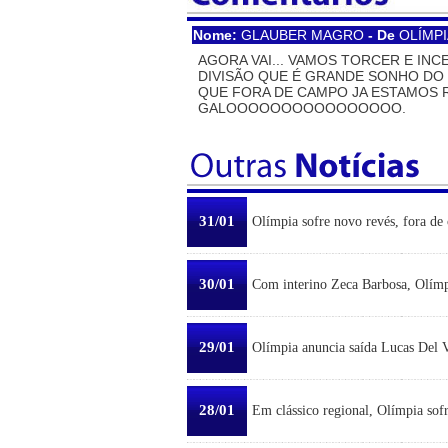
Nome:
GLAUBER MAGRO
- De
OLÍMPI
AGORA VAI... VAMOS TORCER E INC
DIVISÃO QUE É GRANDE SONHO DO 
QUE FORA DE CAMPO JA ESTAMOS R
GALOOOOOOOOOOOOOOOO.
31/01
Olímpia sofre novo revés, fora de 
30/01
Com interino Zeca Barbosa, Olímp
29/01
Olímpia anuncia saída Lucas Del Ve
28/01
Em clássico regional, Olímpia sofr