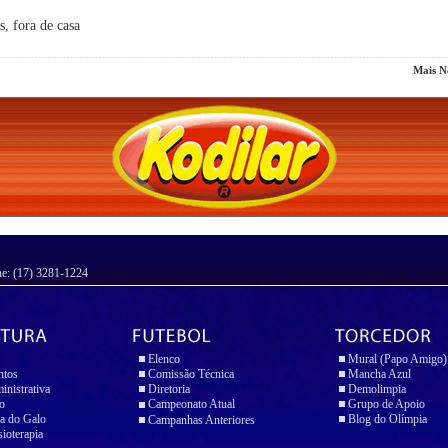
s, fora de casa
Mais No
ne: (17) 3281-1224
Elenco
Mural (Papo Amigo)
ntos
Comissão Técnica
Mancha Azul
inistrativa
Diretoria
Demolimpia
io
Campeonato Atual
Grupo de Apoio
a do Galo
Blog do Olímpia
Campanhas Anteriores
sioterapia