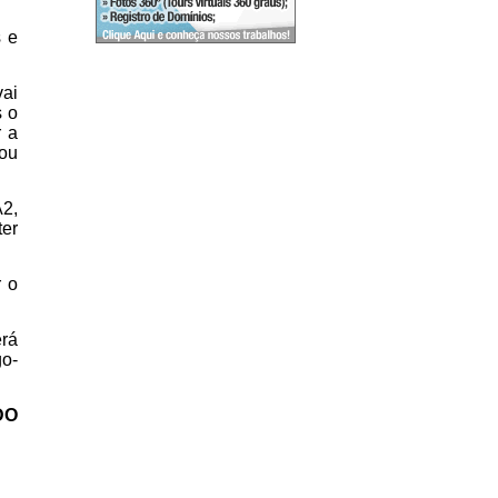
s e
vai
s o
r a
tou
A2,
ter
r o
erá
go-
DO