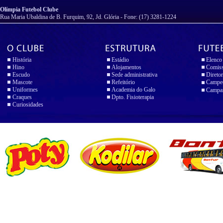
Olímpia Futebol Clube
Rua Maria Ubaldina de B. Furquim, 92, Jd. Glória - Fone: (17) 3281-1224
História
Estádio
Elenco
Hino
Alojamentos
Comiss
Escudo
Sede administrativa
Diretor
Mascote
Refeitório
Campeo
Uniformes
Academia do Galo
Campan
Craques
Dpto. Fisioterapia
Curiosidades