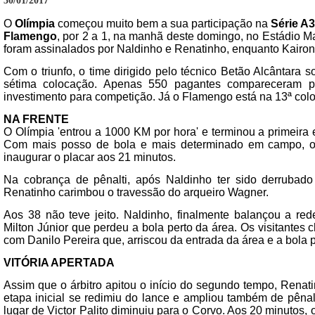
30/01/2017
O
Olímpia
começou muito bem a sua participação na
Série A3
Flamengo
, por 2 a 1, na manhã deste domingo, no Estádio M
foram assinalados por Naldinho e Renatinho, enquanto Kairon
Com o triunfo, o time dirigido pelo técnico Betão Alcântara 
sétima colocação. Apenas 550 pagantes compareceram pa
investimento para competição. Já o Flamengo está na 13ª col
NA FRENTE
O Olímpia 'entrou a 1000 KM por hora' e terminou a primeira
Com mais posso de bola e mais determinado em campo, o 
inaugurar o placar aos 21 minutos.
Na cobrança de pênalti, após Naldinho ter sido derrubad
Renatinho carimbou o travessão do arqueiro Wagner.
Aos 38 não teve jeito. Naldinho, finalmente balançou a red
Milton Júnior que perdeu a bola perto da área. Os visitante
com Danilo Pereira que, arriscou da entrada da área e a bola p
VITÓRIA APERTADA
Assim que o árbitro apitou o início do segundo tempo, Renat
etapa inicial se redimiu do lance e ampliou também de pênalt
lugar de Victor Palito diminuiu para o Corvo. Aos 20 minutos, 