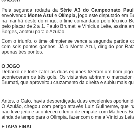
06/02/2017
Pela segunda rodada da
Série A3 do Campeonato Pauli
envolvendo
Monte Azul
e
Olímpia
, jogo este disputado em B
na manhã deste domingo, o time comandado pelo técnico Be
pelo placar de 2 a 1. Paulo Brumati e Vínícius Leite, assinal
Borges, anotou para o Azulão.
Com o triunfo, o time olimpiense vence a segunda partida c
com seis pontos ganhos. Já o Monte Azul, dirigido por Ra
apenas três pontos.
O JOGO
Debaixo de forte calor as duas equipes fizeram um bom jogo
aconteceram os três gols. Os visitantes abriram o marcador
Brumati, que aproveitou cruzamento da direita e subiu mais qu
Antes, o Galo, havia desperdiçada duas excelentes oportuni
O Azulão, chegou com perigo através Luiz Guilherme, que na
não teve jeito e aconteceu o tento de empate com Matheus Bo
ainda de tempo para o Olímpia, fazer com o meia Vinícius Leit
ETAPA FINAL