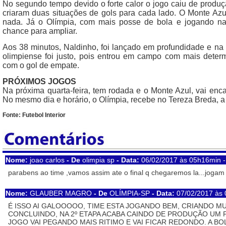
No segundo tempo devido o forte calor o jogo caiu de prod
criaram duas situações de gols para cada lado. O Monte A
nada. Já o Olímpia, com mais posse de bola e jogando na
chance para ampliar.
Aos 38 minutos, Naldinho, foi lançado em profundidade e na ho
olimpiense foi justo, pois entrou em campo com mais det
com o gol de empate.
PRÓXIMOS JOGOS
Na próxima quarta-feira, tem rodada e o Monte Azul, vai encar
No mesmo dia e horário, o Olímpia, recebe no Tereza Breda, a
Fonte: Futebol Interior
Nome:
joao carlos
- De
olimpia sp
- Data:
06/02/2017 às 05h16min 
parabens ao time ,vamos assim ate o final q chegaremos la...joga
Nome:
GLAUBER MAGRO
- De
OLÍMPIA-SP
- Data:
07/02/2017 às
É ISSO AI GALOOOOO, TIME ESTA JOGANDO BEM, CRIANDO M
CONCLUINDO, NA 2º ETAPA ACABA CAINDO DE PRODUÇÃO UM 
JOGO VAI PEGANDO MAIS RITIMO E VAI FICAR REDONDO. A BO