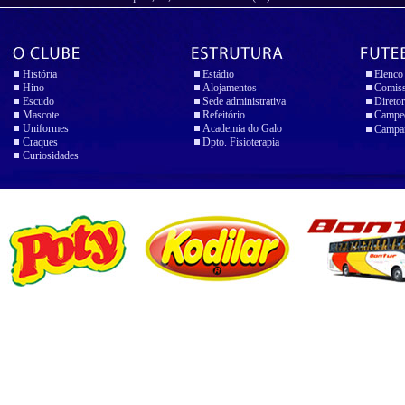
História
Estádio
Elenco
Hino
Alojamentos
Comiss
Escudo
Sede administrativa
Diretor
Mascote
Refeitório
Campeo
Uniformes
Academia do Galo
Campan
Craques
Dpto. Fisioterapia
Curiosidades