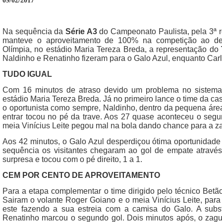
09/02/2017
Na sequência da
Série A3
do Campeonato Paulista, pela 3ª 
manteve o aproveitamento de 100% na competição ao derr
Olímpia, no estádio Maria Tereza Breda, a representação do
Naldinho e Renatinho fizeram para o Galo Azul, enquanto Car
TUDO IGUAL
Com 16 minutos de atraso devido um problema no sistema
estádio Maria Tereza Breda. Já no primeiro lance o time da ca
o oportunista como sempre, Naldinho, dentro da pequena área
entrar tocou no pé da trave. Aos 27 quase aconteceu o segu
meia Vinícius Leite pegou mal na bola dando chance para a zag
Aos 42 minutos, o Galo Azul desperdiçou ótima oportunidad
sequência os visitantes chegaram ao gol de empate atravé
surpresa e tocou com o pé direito, 1 a 1.
CEM POR CENTO DE APROVEITAMENTO
Para a etapa complementar o time dirigido pelo técnico Betã
Sairam o volante Roger Goiano e o meia Vinícius Leite, par
este fazendo a sua estreia com a camisa do Galo. A subst
Renatinho marcou o segundo gol. Dois minutos após, o zagu