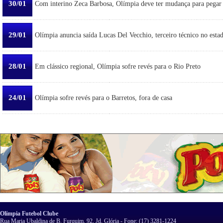
30/01
Com interino Zeca Barbosa, Olímpia deve ter mudança para pegar
29/01
Olímpia anuncia saída Lucas Del Vecchio, terceiro técnico no esta
28/01
Em clássico regional, Olímpia sofre revés para o Rio Preto
24/01
Olímpia sofre revés para o Barretos, fora de casa
Olímpia Futebol Clube
Rua Maria Ubaldina de B. Furquim, 92, Jd. Glória - Fone: (17) 3281-1224