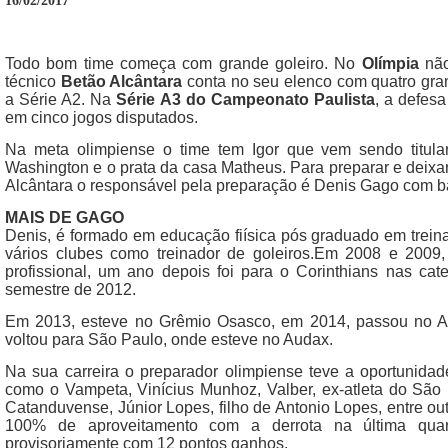
16/02/2017
Todo bom time começa com grande goleiro. No
Olímpia
não
técnico
Betão Alcântara
conta no seu elenco com quatro gra
a Série A2. Na
Série A3 do Campeonato Paulista
, a defes
em cinco jogos disputados.
Na meta olimpiense o time tem Igor que vem sendo titul
Washington e o prata da casa Matheus. Para preparar e deixar
Alcântara o responsável pela preparação é Denis Gago com ba
MAIS DE GAGO
Denis, é formado em educação fiísica pós graduado em trein
vários clubes como treinador de goleiros.Em 2008 e 2009,
profissional, um ano depois foi para o Corinthians nas cat
semestre de 2012.
Em 2013, esteve no Grêmio Osasco, em 2014, passou no A
voltou para São Paulo, onde esteve no Audax.
Na sua carreira o preparador olimpiense teve a oportunidade
como o Vampeta, Vinícius Munhoz, Valber, ex-atleta do São 
Catanduvense, Júnior Lopes, filho de Antonio Lopes, entre ou
100% de aproveitamento com a derrota na última quarta-
provisoriamente com 12 pontos ganhos.