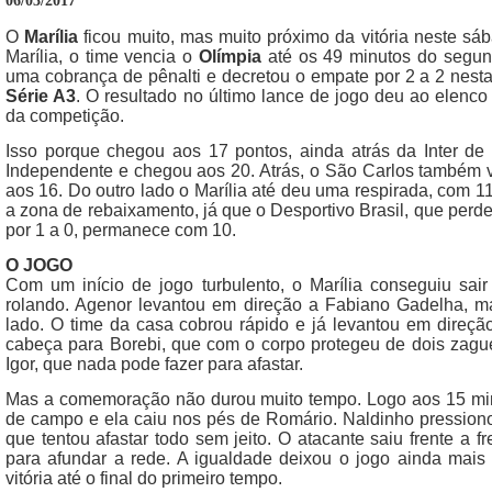
06/03/2017
O
Marília
ficou muito, mas muito próximo da vitória neste s
Marília, o time vencia o
Olímpia
até os 49 minutos do segu
uma cobrança de pênalti e decretou o empate por 2 a 2 nest
Série A3
. O resultado no último lance de jogo deu ao elenco
da competição.
Isso porque chegou aos 17 pontos, ainda atrás da Inter de
Independente e chegou aos 20. Atrás, o São Carlos também 
aos 16. Do outro lado o Marília até deu uma respirada, com 
a zona de rebaixamento, já que o Desportivo Brasil, que per
por 1 a 0, permanece com 10.
O JOGO
Com um início de jogo turbulento, o Marília conseguiu sair
rolando. Agenor levantou em direção a Fabiano Gadelha, ma
lado. O time da casa cobrou rápido e já levantou em direçã
cabeça para Borebi, que com o corpo protegeu de dois zaguei
Igor, que nada pode fazer para afastar.
Mas a comemoração não durou muito tempo. Logo aos 15 min
de campo e ela caiu nos pés de Romário. Naldinho pressiono
que tentou afastar todo sem jeito. O atacante saiu frente a 
para afundar a rede. A igualdade deixou o jogo ainda mais
vitória até o final do primeiro tempo.