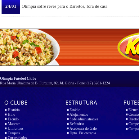
24/01
Olímpia sofre revés para o Barretos, fora de casa
Olímpia Futebol Clube
Rua Maria Ubaldina de B. Furquim, 92, Jd. Glória - Fone: (17) 3281-1224
História
Estádio
Elenco
Hino
Alojamentos
Comiss
Escudo
Sede administrativa
Diretor
Mascote
Refeitório
Campeo
Uniformes
Academia do Galo
Campan
Craques
Dpto. Fisioterapia
Curiosidades