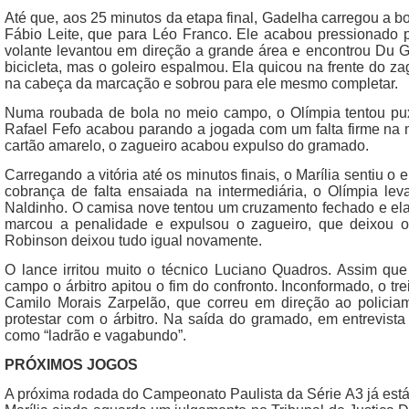
Até que, aos 25 minutos da etapa final, Gadelha carregou a bol
Fábio Leite, que para Léo Franco. Ele acabou pressionado
volante levantou em direção a grande área e encontrou Du G
bicicleta, mas o goleiro espalmou. Ela quicou na frente do za
na cabeça da marcação e sobrou para ele mesmo completar.
Numa roubada de bola no meio campo, o Olímpia tentou pu
Rafael Fefo acabou parando a jogada com um falta firme na 
cartão amarelo, o zagueiro acabou expulso do gramado.
Carregando a vitória até os minutos finais, o Marília sentiu 
cobrança de falta ensaiada na intermediária, o Olímpia lev
Naldinho. O camisa nove tentou um cruzamento fechado e ela 
marcou a penalidade e expulsou o zagueiro, que deixou 
Robinson deixou tudo igual novamente.
O lance irritou muito o técnico Luciano Quadros. Assim qu
campo o árbitro apitou o fim do confronto. Inconformado, o tr
Camilo Morais Zarpelão, que correu em direção ao policia
protestar com o árbitro. Na saída do gramado, em entrevist
como “ladrão e vagabundo”.
PRÓXIMOS JOGOS
A próxima rodada do Campeonato Paulista da Série A3 já está