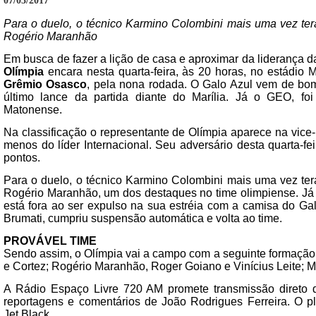
07/03/2017
Para o duelo, o técnico Karmino Colombini mais uma vez terá
Rogério Maranhão
Em busca de fazer a lição de casa e aproximar da liderança 
Olímpia
encara nesta quarta-feira, às 20 horas, no estádio 
Grêmio Osasco
, pela nona rodada. O Galo Azul vem de bom
último lance da partida diante do Marília. Já o GEO, f
Matonense.
Na classificação o representante de Olímpia aparece na vice
menos do líder Internacional. Seu adversário desta quarta-f
pontos.
Para o duelo, o técnico Karmino Colombini mais uma vez terá
Rogério Maranhão, um dos destaques no time olimpiense. Já o
está fora ao ser expulso na sua estréia com a camisa do G
Brumati, cumpriu suspensão automática e volta ao time.
PROVÁVEL TIME
Sendo assim, o Olímpia vai a campo com a seguinte formação: 
e Cortez; Rogério Maranhão, Roger Goiano e Vinícius Leite; 
A Rádio Espaço Livre 720 AM promete transmissão direto d
reportagens e comentários de João Rodrigues Ferreira. O pl
Jet.Black.