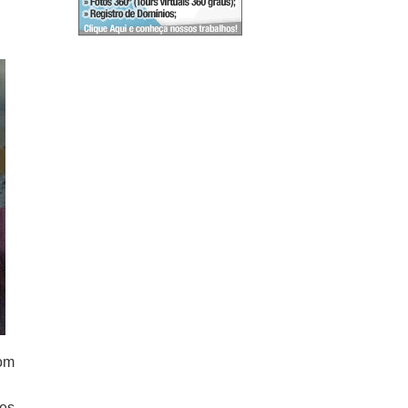
com
es