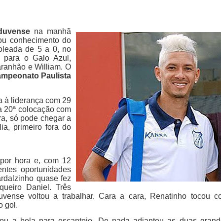
duvense
na manhã
u conhecimento do
oleada de 5 a 0, no
m para o Galo Azul,
aranhão e William. O
mpeonato Paulista
ta à liderança com 29
a 20ª colocação com
ra, só pode chegar a
a, primeiro fora do
por hora e, com 12
entes oportunidades
rdalzinho quase fez
ueiro Daniel. Três
uvense voltou a trabalhar. Cara a cara, Renatinho tocou 
o gol.
 a bola para escanteio. De nada adiantou as duas grand