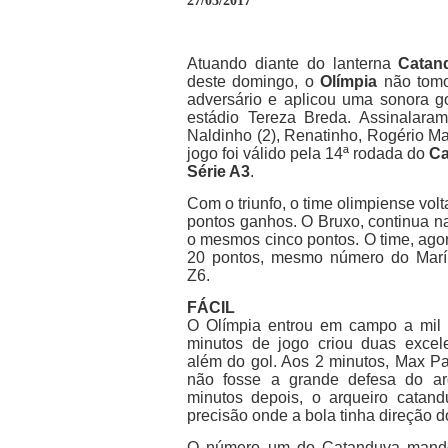
27/03/2017
Atuando diante do lanterna
Catan
deste domingo, o
Olímpia
não tomo
adversário e aplicou uma sonora g
estádio Tereza Breda. Assinalara
Naldinho (2), Renatinho, Rogério M
jogo foi válido pela 14ª rodada do
Ca
Série A3
.
Com o triunfo, o time olimpiense vol
pontos ganhos. O Bruxo, continua n
o mesmos cinco pontos. O time, ago
20 pontos, mesmo número do Maríli
Z6.
FÁCIL
O Olímpia entrou em campo a mil 
minutos de jogo criou duas excel
além do gol. Aos 2 minutos, Max Pa
não fosse a grande defesa do arq
minutos depois, o arqueiro catand
precisão onde a bola tinha direção d
O número um do Catanduva mandou