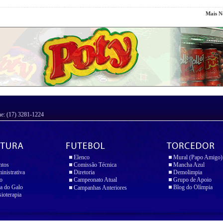
Mais No
ne: (17) 3281-1224
Elenco
Mural (Papo Amigo)
ntos
Comissão Técnica
Mancha Azul
inistrativa
Diretoria
Demolimpia
io
Campeonato Atual
Grupo de Apoio
a do Galo
Blog do Olímpia
Campanhas Anteriores
sioterapia