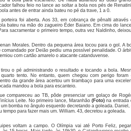
cador falhou feio no lance ao soltar a bola nos pés de Renati
ola antes de entrar ainda bateu no pé da trave, 1 a 0.
orteira foi aberta. Aos 33, em cobrança de pênalti através
bola bateu na mão do zagueiro Éder Baiano. Em cima do lanc
ara sacramentar o primeiro tempo, outra vez Naldinho, deixo
enan Morales. Dentro da pequena área tocou para o gol. A b
e comandado por Deião pediu uma possível penalidade. O árbi
premiou com cartão amarelo o atacante catanduvense.
irou o pé administrando o resultado e tocando a bola. Me
quarto tento. No entanto, quem chegou com perigo foram 
 dentro da grande área acertou um tirambaço para uma excele
rocada mandou a bola para escanteio.
 que compareceu ao TB, pôde presenciar um golaço de Rogé
inícius Leite. No primeiro lance, Maranhão
(Foto)
na entrada 
ou um bomba no ângulo esquerdo decretando a goleada. Daniel,
eu tempo para fazer mais um. William. 43, decretou a goleada.
uipes voltam a campo. O Olímpia vai até Porto Feliz, pega
o, às 15 horas. Mais tarde, às 19h30, o Catanduvense recebe