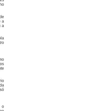
nho
 de
e a
u a
ola
tro
smo
os
nte
rio
da
 só
r o
 no