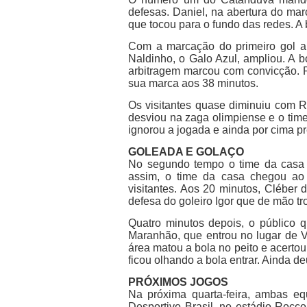
defesas. Daniel, na abertura do mar
que tocou para o fundo das redes. A b
Com a marcação do primeiro gol a p
Naldinho, o Galo Azul, ampliou. A 
arbitragem marcou com convicção. P
sua marca aos 38 minutos.
Os visitantes quase diminuiu com R
desviou na zaga olimpiense e o tim
ignorou a jogada e ainda por cima 
GOLEADA E GOLAÇO
No segundo tempo o time da casa t
assim, o time da casa chegou ao 
visitantes. Aos 20 minutos, Cléber
defesa do goleiro Igor que de mão t
Quatro minutos depois, o público
Maranhão, que entrou no lugar de V
área matou a bola no peito e acert
ficou olhando a bola entrar. Ainda d
PRÓXIMOS JOGOS
Na próxima quarta-feira, ambas eq
Desportivo Brasil, no estádio Rocc