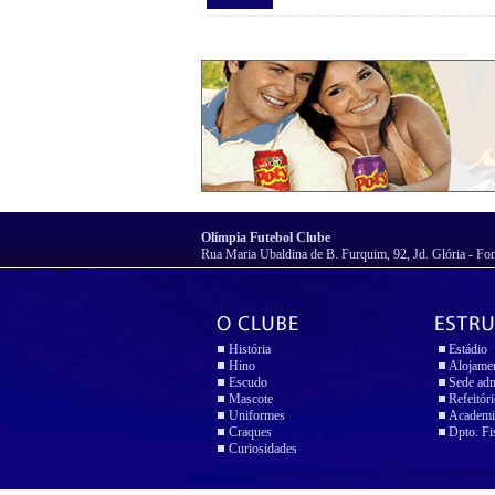
Olímpia Futebol Clube
Rua Maria Ubaldina de B. Furquim, 92, Jd. Glória - Fo
História
Estádio
Hino
Alojame
Escudo
Sede adm
Mascote
Refeitór
Uniformes
Academi
Craques
Dpto. Fi
Curiosidades