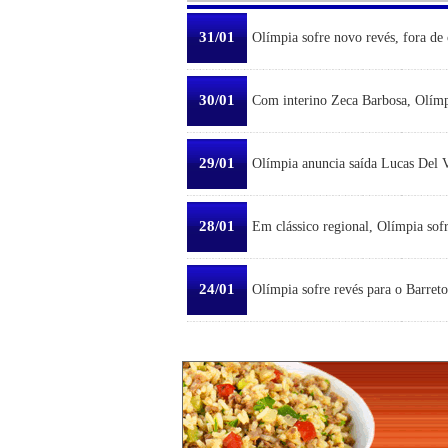
31/01
Olímpia sofre novo revés, fora de 
30/01
Com interino Zeca Barbosa, Olímp
29/01
Olímpia anuncia saída Lucas Del Ve
28/01
Em clássico regional, Olímpia sofr
24/01
Olímpia sofre revés para o Barreto