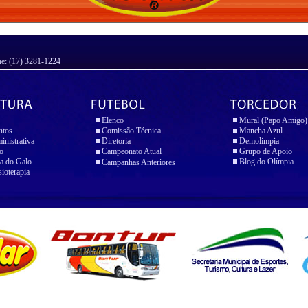
ne: (17) 3281-1224
Elenco
Mural (Papo Amigo)
ntos
Comissão Técnica
Mancha Azul
inistrativa
Diretoria
Demolimpia
io
Campeonato Atual
Grupo de Apoio
a do Galo
Blog do Olímpia
Campanhas Anteriores
sioterapia