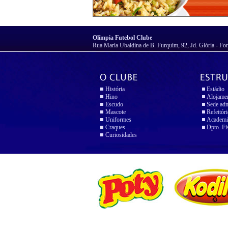
Olímpia Futebol Clube
Rua Maria Ubaldina de B. Furquim, 92, Jd. Glória - Fo
História
Estádio
Hino
Alojame
Escudo
Sede adm
Mascote
Refeitór
Uniformes
Academi
Craques
Dpto. Fi
Curiosidades