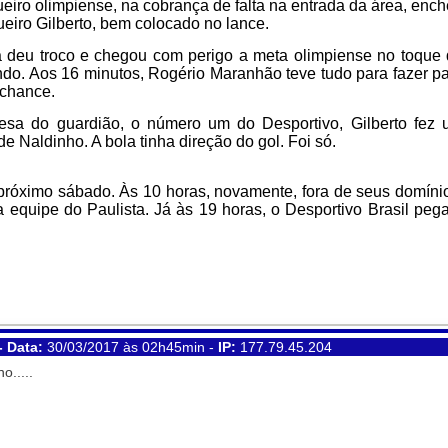
iro olimpiense, na cobrança de falta na entrada da área, enc
eiro Gilberto, bem colocado no lance.
a deu troco e chegou com perigo a meta olimpiense no toque
ndo. Aos 16 minutos, Rogério Maranhão teve tudo para fazer p
 chance.
esa do guardião, o número um do Desportivo, Gilberto fez
e Naldinho. A bola tinha direção do gol. Foi só.
róximo sábado. Às 10 horas, novamente, fora de seus domíni
 equipe do Paulista. Já às 19 horas, o Desportivo Brasil peg
- Data:
30/03/2017 às 02h45min -
IP:
177.79.45.204
.....