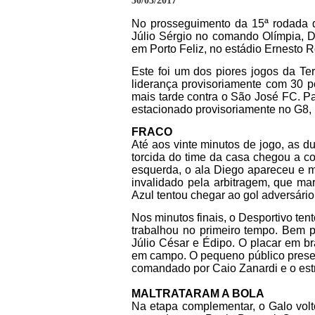
30/03/2017
No prosseguimento da 15ª rodada
Júlio Sérgio no comando Olímpia, De
em Porto Feliz, no estádio Ernesto R
Este foi um dos piores jogos da Te
liderança provisoriamente com 30 p
mais tarde contra o São José FC. Par
estacionado provisoriamente no G8, 
FRACO
Até aos vinte minutos de jogo, as 
torcida do time da casa chegou a co
esquerda, o ala Diego apareceu e m
invalidado pela arbitragem, que m
Azul tentou chegar ao gol adversário 
Nos minutos finais, o Desportivo te
trabalhou no primeiro tempo. Bem 
Júlio César e Édipo. O placar em b
em campo. O pequeno público presen
comandado por Caio Zanardi e o estr
MALTRATARAM A BOLA
Na etapa complementar, o Galo vol