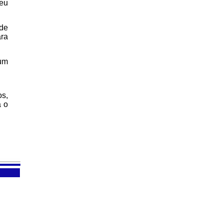
heu
 de
ara
 um
os,
a o