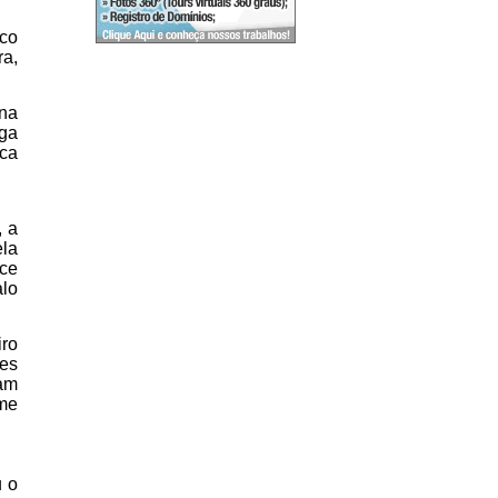
ico
ra,
 na
oga
ica
, a
ela
nce
alo
iro
tes
ram
ime
u o