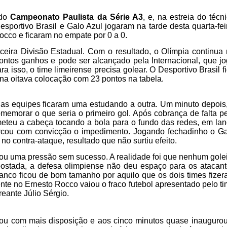
 do
Campeonato Paulista da Série A3
, e, na estreia do técn
sportivo Brasil e Galo Azul jogaram na tarde desta quarta-fei
occo e ficaram no empate por 0 a 0.
rceira Divisão Estadual. Com o resultado, o Olímpia continua
ontos ganhos e pode ser alcançado pela Internacional, que j
a isso, o time limeirense precisa golear. O Desportivo Brasil f
na oitava colocação com 23 pontos na tabela.
duas equipes ficaram uma estudando a outra. Um minuto depois
memorar o que seria o primeiro gol. Após cobrança de falta p
eteu a cabeça tocando a bola para o fundo das redes, em la
arcou com convicção o impedimento. Jogando fechadinho o G
no contra-ataque, resultado que não surtiu efeito.
ntou uma pressão sem sucesso. A realidade foi que nenhum gole
postada, a defesa olimpiense não deu espaço para os atacan
ranco ficou de bom tamanho por aquilo que os dois times fize
te no Ernesto Rocco vaiou o fraco futebol apresentado pelo t
eante Júlio Sérgio.
tou com mais disposição e aos cinco minutos quase inauguro