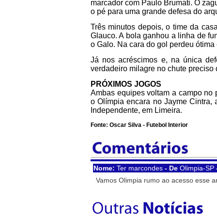
marcador com Paulo Brumati. O zague
o pé para uma grande defesa do arqu
Três minutos depois, o time da cas
Glauco. A bola ganhou a linha de fu
o Galo. Na cara do gol perdeu ótima
Já nos acréscimos e, na única def
verdadeiro milagre no chute preciso d
PRÓXIMOS JOGOS
Ambas equipes voltam a campo no p
o Olímpia encara no Jayme Cintra, a
Independente, em Limeira.
Fonte: Oscar Silva - Futebol Interior
Nome:
Ter marcondes
- De
Olimpia-SP
Vamos Olimpia rumo ao acesso esse ano