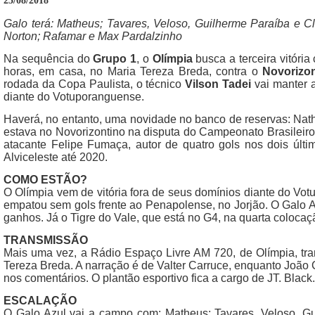
25/08/2018
Galo terá: Matheus; Tavares, Veloso, Guilherme Paraíba e Cl
Norton; Rafamar e Max Pardalzinho
Na sequência do
Grupo 1
, o
Olímpia
busca a terceira vitóri
horas, em casa, no Maria Tereza Breda, contra o
Novorizon
rodada da Copa Paulista, o técnico
Vilson Tadei
vai manter 
diante do Votuporanguense.
Haverá, no entanto, uma novidade no banco de reservas: Nat
estava no Novorizontino na disputa do Campeonato Brasileiro
atacante Felipe Fumaça, autor de quatro gols nos dois últi
Alviceleste até 2020.
COMO ESTÃO?
O Olímpia vem de vitória fora de seus domínios diante do Vo
empatou sem gols frente ao Penapolense, no Jorjão. O Galo A
ganhos. Já o Tigre do Vale, que está no G4, na quarta colocaç
TRANSMISSÃO
Mais uma vez, a Rádio Espaço Livre AM 720, de Olímpia, tran
Tereza Breda. A narração é de Valter Carruce, enquanto João C
nos comentários. O plantão esportivo fica a cargo de JT. Black.
ESCALAÇÃO
O Galo Azul vai a campo com: Matheus; Tavares, Veloso, Gui