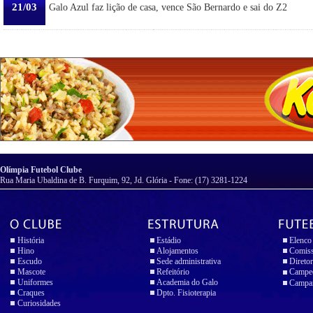
21/03
Galo Azul faz lição de casa, vence São Bernardo e sai do Z2
Olímpia Futebol Clube
Rua Maria Ubaldina de B. Furquim, 92, Jd. Glória - Fone: (17) 3281-1224
História
Estádio
Elenco
Hino
Alojamentos
Comiss
Escudo
Sede administrativa
Diretor
Mascote
Refeitório
Campeo
Uniformes
Academia do Galo
Campan
Craques
Dpto. Fisioterapia
Curiosidades