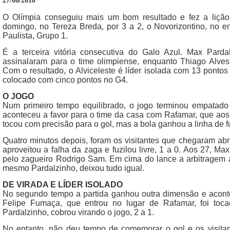
27/08/2018
O Olímpia conseguiu mais um bom resultado e fez a liçã
domingo, no Tereza Breda, por 3 a 2, o Novorizontino, no e
Paulista, Grupo 1.
É a terceira vitória consecutiva do Galo Azul. Max Pard
assinalaram para o time olimpiense, enquanto Thiago Alves 
Com o resultado, o Alviceleste é líder isolada com 13 pontos
colocado com cinco pontos no G4.
O JOGO
Num primeiro tempo equilibrado, o jogo terminou empatado 
aconteceu a favor para o time da casa com Rafamar, que aos 
tocou com precisão para o gol, mas a bola ganhou a linha de f
Quatro minutos depois, foram os visitantes que chegaram ab
aproveitou a falha da zaga e fuzilou livre, 1 a 0. Aos 27, Ma
pelo zagueiro Rodrigo Sam. Em cima do lance a arbitragem a
mesmo Pardalzinho, deixou tudo igual.
DE VIRADA E LÍDER ISOLADO
No segundo tempo a partida ganhou outra dimensão e aconte
Felipe Fumaça, que entrou no lugar de Rafamar, foi toca
Pardalzinho, cobrou virando o jogo, 2 a 1.
No entanto, não deu tempo de comemorar o gol e os visita