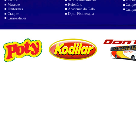
Escudo
Sede administrativa
Diretor
Mascote
Refeitório
Campeo
Uniformes
Academia do Galo
Campan
Craques
Dpto. Fisioterapia
Curiosidades