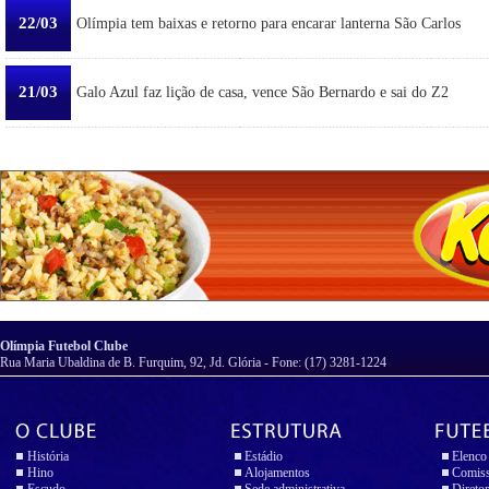
22/03
Olímpia tem baixas e retorno para encarar lanterna São Carlos
21/03
Galo Azul faz lição de casa, vence São Bernardo e sai do Z2
Olímpia Futebol Clube
Rua Maria Ubaldina de B. Furquim, 92, Jd. Glória - Fone: (17) 3281-1224
História
Estádio
Elenco
Hino
Alojamentos
Comiss