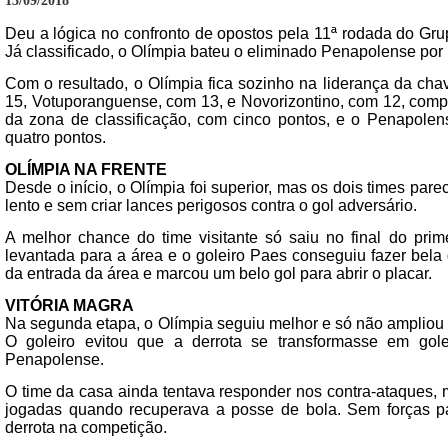
13/09/2018
Deu a lógica no confronto de opostos pela 11ª rodada do Gru
Já classificado, o Olímpia bateu o eliminado Penapolense por 
Com o resultado, o Olímpia fica sozinho na liderança da cha
15, Votuporanguense, com 13, e Novorizontino, com 12, compl
da zona de classificação, com cinco pontos, e o Penapolen
quatro pontos.
OLÍMPIA NA FRENTE
Desde o início, o Olímpia foi superior, mas os dois times par
lento e sem criar lances perigosos contra o gol adversário.
A melhor chance do time visitante só saiu no final do prim
levantada para a área e o goleiro Paes conseguiu fazer bela
da entrada da área e marcou um belo gol para abrir o placar.
VITÓRIA MAGRA
Na segunda etapa, o Olímpia seguiu melhor e só não ampliou 
O goleiro evitou que a derrota se transformasse em go
Penapolense.
O time da casa ainda tentava responder nos contra-ataques, 
jogadas quando recuperava a posse de bola. Sem forças 
derrota na competição.