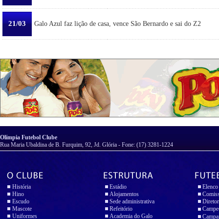
21/03
Galo Azul faz lição de casa, vence São Bernardo e sai do Z2
Olímpia Futebol Clube
Rua Maria Ubaldina de B. Furquim, 92, Jd. Glória - Fone: (17) 3281-1224
História
Estádio
Elenco
Hino
Alojamentos
Comiss
Escudo
Sede administrativa
Diretor
Mascote
Refeitório
Campeo
Uniformes
Academia do Galo
Campan