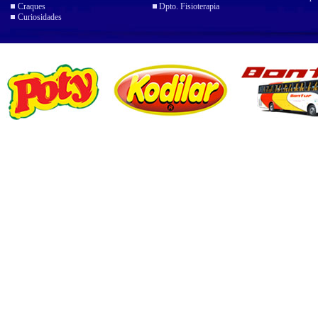
Craques
Dpto. Fisioterapia
Curiosidades