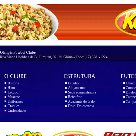
Olímpia Futebol Clube
Rua Maria Ubaldina de B. Furquim, 92, Jd. Glória - Fone: (17) 3281-1224
História
Estádio
Elenco
Hino
Alojamentos
Comiss
Escudo
Sede administrativa
Diretor
Mascote
Refeitório
Campeo
Uniformes
Academia do Galo
Campan
Craques
Dpto. Fisioterapia
Curiosidades