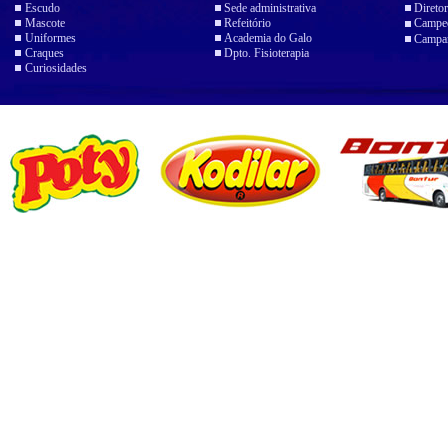
Escudo
Sede administrativa
Diretor
Mascote
Refeitório
Campeo
Uniformes
Academia do Galo
Campan
Craques
Dpto. Fisioterapia
Curiosidades