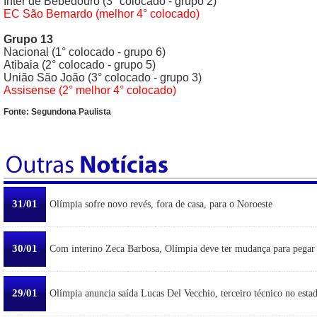
Inter de Bebedouro (3° colocado - grupo 2)
EC São Bernardo (melhor 4° colocado)
Grupo 13
Nacional (1° colocado - grupo 6)
Atibaia (2° colocado - grupo 5)
União São João (3° colocado - grupo 3)
Assisense (2° melhor 4° colocado)
Fonte: Segundona Paulista
31/01
Olímpia sofre novo revés, fora de casa, para o Noroeste
30/01
Com interino Zeca Barbosa, Olímpia deve ter mudança para pegar
29/01
Olímpia anuncia saída Lucas Del Vecchio, terceiro técnico no esta