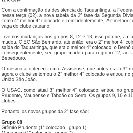
12/07/2014
Com a confirmação da desistência do Taquaritinga, a Federa
nessa terça (02), a nova tabela da 2ª fase da Segunda Di
como 4° melhor 4° colocado e coincidentemente, 25° melhor co
vaga do clube cateano.
Tivemos mudanças nos grupos 8, 12 e 13, isso porque, a cla
mudou. O EC São Bernardo, até então, era o 2° melhor 4° co
saída do Taquaritinga, que era o melhor 4° colocado, o Bernô
consequentemente, seu grupo mudou para o grupo 12, ao la
Bebedouro.
O mesmo aconteceu com o Assisense, que antes era o 3° me
agora o clube se tornou o 2° melhor 4° colocado e entrou no 
União São João.
O USAC, como atual 3° melhor 4° colocado, entrou no grup
Prudente, Mauaense e Taboão da Serra. Os grupos 9, 10 e 1
clubes.
Portanto, os novos grupos da 2ª fase são:
Grupo 08
Grêmio Prudente (1° colocado - grupo 1)
Mauaense (1° colocado - grupo 7)