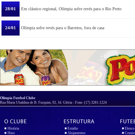
28/01
Em clássico regional, Olímpia sofre revés para o Rio Preto
24/01
Olímpia sofre revés para o Barretos, fora de casa
Olímpia Futebol Clube
Rua Maria Ubaldina de B. Furquim, 92, Jd. Glória - Fone: (17) 3281-1224
História
Estádio
Elenco
Hino
Alojamentos
Comiss