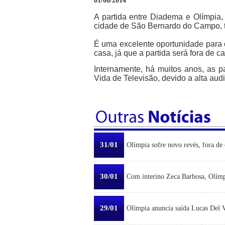
01/08/2014
A partida entre Diadema e Olímpia,
cidade de São Bernardo do Campo, t
É uma excelente oportunidade para 
casa, já que a partida será fora de 
Internamente, há muitos anos, as p
Vida de Televisão, devido a alta aud
31/01
Olímpia sofre novo revés, fora de 
30/01
Com interino Zeca Barbosa, Olímp
29/01
Olímpia anuncia saída Lucas Del Ve