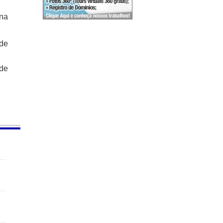
 na
 de
ede