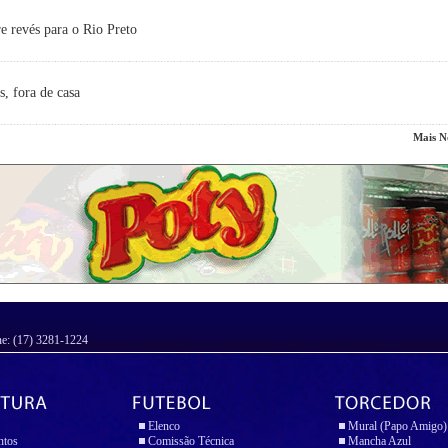
e revés para o Rio Preto
s, fora de casa
Mais No
ne: (17) 3281-1224
Elenco
Mural (Papo Amigo)
ntos
Comissão Técnica
Mancha Azul