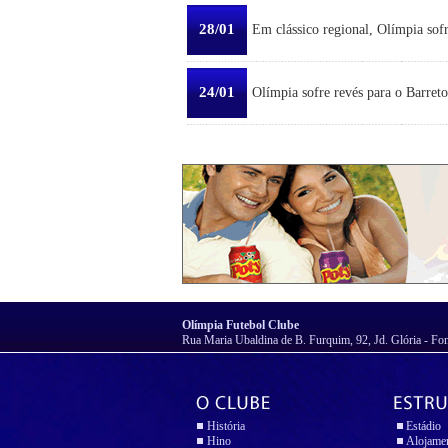
28/01
Em clássico regional, Olímpia sofr
24/01
Olímpia sofre revés para o Barreto
Olímpia Futebol Clube
Rua Maria Ubaldina de B. Furquim, 92, Jd. Glória - Fo
História
Estádio
Hino
Alojame