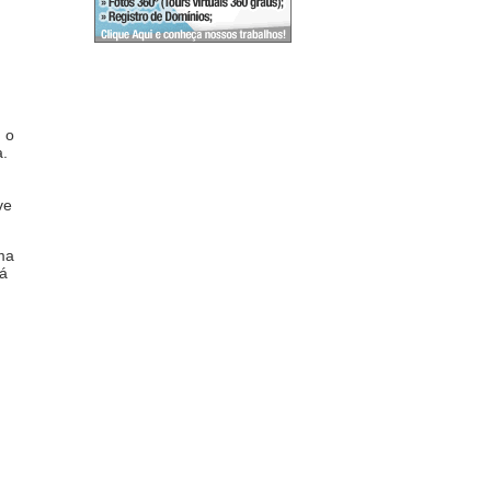
, o
a.
ve
ma
já