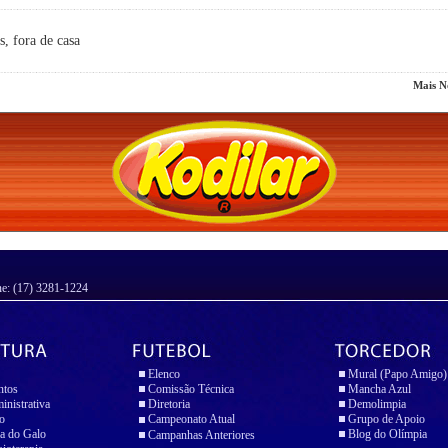
s, fora de casa
Mais No
ne: (17) 3281-1224
Elenco
Mural (Papo Amigo)
ntos
Comissão Técnica
Mancha Azul
inistrativa
Diretoria
Demolimpia
io
Campeonato Atual
Grupo de Apoio
a do Galo
Blog do Olímpia
Campanhas Anteriores