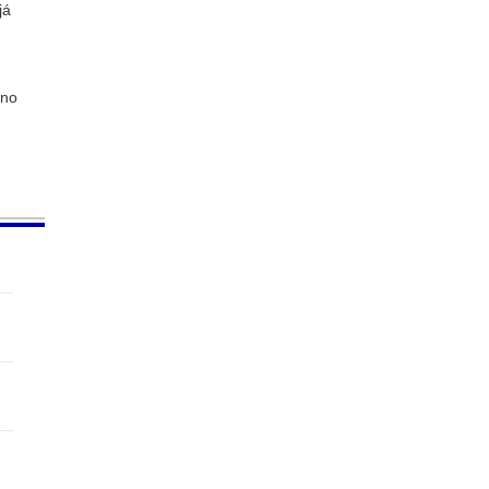
já
 no