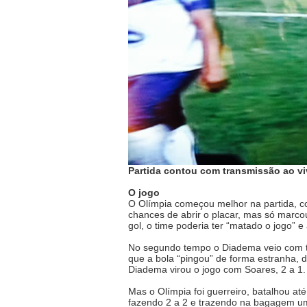
Partida contou com transmissão ao viv
O jogo
O Olímpia começou melhor na partida, co
chances de abrir o placar, mas só marco
gol, o time poderia ter “matado o jogo” 
No segundo tempo o Diadema veio com t
que a bola “pingou” de forma estranha, d
Diadema virou o jogo com Soares, 2 a 1.
Mas o Olímpia foi guerreiro, batalhou at
fazendo 2 a 2 e trazendo na bagagem um