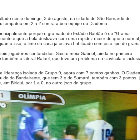
ultado neste domingo, 3 de agosto, na cidade de São Bernardo do
ul empatou em 2 a 2 contra a boa equipe do Diadema.
principalmente porque o gramado do Estádio Baetão é de “Grama
o, quente e que a bola deslizava com uma rapidez maior do que o normal
uanto isso, o time da casa já estava habituado com este tipo de gram
dois jogadores contundidos. Saiu o meia Gabriel, ainda no primeiro
também o lateral Rafael, que teve um problema na clavícula e inclusi
.
a liderança isolada do Grupo 9, agora com 7 pontos ganhos. O Diade
uido do Bandeirante, que tem 3 e do Sumaré, também com 3 pontos, 
em Birigui, por 1 a 0, no outro jogo do grupo.