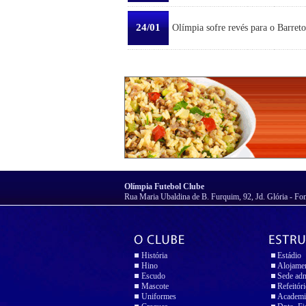
24/01
Olímpia sofre revés para o Barreto
Olímpia Futebol Clube
Rua Maria Ubaldina de B. Furquim, 92, Jd. Glória - Fo
História
Estádio
Hino
Alojame
Escudo
Sede adm
Mascote
Refeitór
Uniformes
Academi