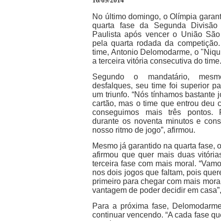
16/09/2014
No último domingo, o Olímpia garant
quarta fase da Segunda Divisã
Paulista após vencer o União São
pela quarta rodada da competição.
time, Antonio Delomodarme, o "Niqui
a terceira vitória consecutiva do time
Segundo o mandatário, mes
desfalques, seu time foi superior p
um triunfo. “Nós tínhamos bastante 
cartão, mas o time que entrou deu 
conseguimos mais três pontos.
durante os noventa minutos e con
nosso ritmo de jogo”, afirmou.
Mesmo já garantido na quarta fase, 
afirmou que quer mais duas vitória
terceira fase com mais moral. “Vamo
nos dois jogos que faltam, pois que
primeiro para chegar com mais mor
vantagem de poder decidir em casa”
Para a próxima fase, Delomodarm
continuar vencendo. “A cada fase que