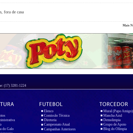
s, fora de casa
Mais No
ne: (17) 3281-1224
Elenco
Mural (Papo Amigo)
ntos
Comissão Técnica
Mancha Azul
inistrativa
Diretoria
Demolimpia
io
Campeonato Atual
Grupo de Apoio
a do Galo
Blog do Olímpia
Campanhas Anteriores