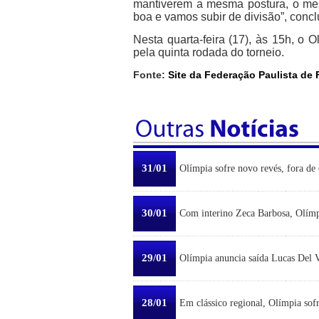
mantiverem a mesma postura, o mes
boa e vamos subir de divisão”, concl
Nesta quarta-feira (17), às 15h, o 
pela quinta rodada do torneio.
Fonte:
Site da Federação Paulista de 
31/01
Olímpia sofre novo revés, fora de 
30/01
Com interino Zeca Barbosa, Olímp
29/01
Olímpia anuncia saída Lucas Del Ve
28/01
Em clássico regional, Olímpia sofr