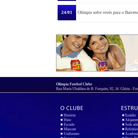
24/01
Olímpia sofre revés para o Barreto
Olímpia Futebol Clube
Rua Maria Ubaldina de B. Furquim, 92, Jd. Glória - Fo
História
Estádio
Hino
Alojame
Escudo
Sede adm
Mascote
Refeitór
Uniformes
Academi