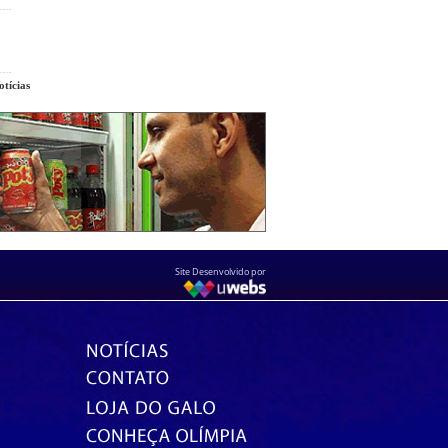
tícias
Site Desenvolvido por