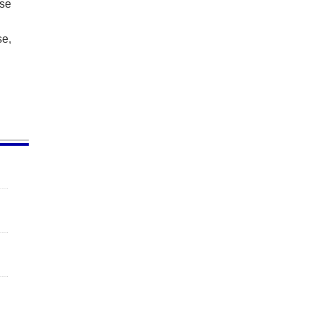
ase
se,