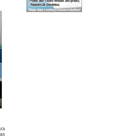
ra
tas