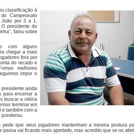
iu classificação à
o do Campeonato
 João por 3 a 1,
 O presidente do
nha", falou sobre
.
mo com alguns
ara chegar a mais
jogadores fora por
conta do recado e
 Fomos melhores
seguimos impor o
o presidente ainda
s para encerrar a
s buscar a vitória
remos terminar em
al e também com a
, ponderou.
e pede que seus jogadores mantenham a mesma postura pa
 passa vai ficando mais apertado, mas acredito que se os atle