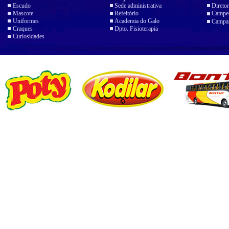
Escudo
Sede administrativa
Diretor
Mascote
Refeitório
Campeo
Uniformes
Academia do Galo
Campan
Craques
Dpto. Fisioterapia
Curiosidades