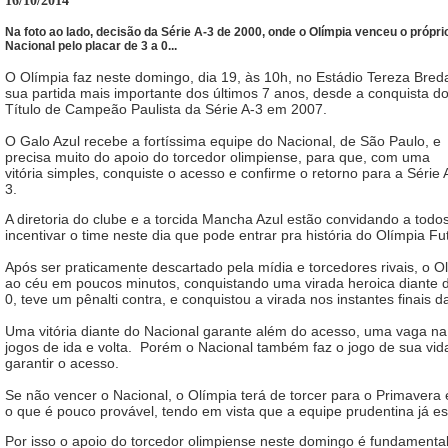
16/10/2014
Na foto ao lado, decisão da Série A-3 de 2000, onde o Olímpia venceu o própri
Nacional pelo placar de 3 a 0...
O Olímpia faz neste domingo, dia 19, às 10h, no Estádio Tereza Bred
sua partida mais importante dos últimos 7 anos, desde a conquista d
Título de Campeão Paulista da Série A-3 em 2007.
O Galo Azul recebe a fortíssima equipe do Nacional, de São Paulo, e
precisa muito do apoio do torcedor olimpiense, para que, com uma
vitória simples, conquiste o acesso e confirme o retorno para a Série 
3.
A diretoria do clube e a torcida Mancha Azul estão convidando a tod
incentivar o time neste dia que pode entrar pra história do Olímpia Fu
Após ser praticamente descartado pela mídia e torcedores rivais, o Ol
ao céu em poucos minutos, conquistando uma virada heroica diante 
0, teve um pênalti contra, e conquistou a virada nos instantes finais da
Uma vitória diante do Nacional garante além do acesso, uma vaga na
jogos de ida e volta. Porém o Nacional também faz o jogo de sua vi
garantir o acesso.
Se não vencer o Nacional, o Olímpia terá de torcer para o Primaver
o que é pouco provável, tendo em vista que a equipe prudentina já es
Por isso o apoio do torcedor olimpiense neste domingo é fundamenta