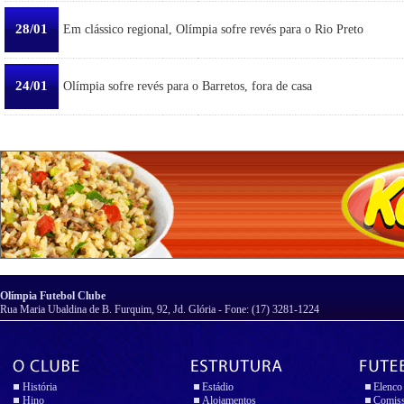
28/01
Em clássico regional, Olímpia sofre revés para o Rio Preto
24/01
Olímpia sofre revés para o Barretos, fora de casa
Olímpia Futebol Clube
Rua Maria Ubaldina de B. Furquim, 92, Jd. Glória - Fone: (17) 3281-1224
História
Estádio
Elenco
Hino
Alojamentos
Comiss