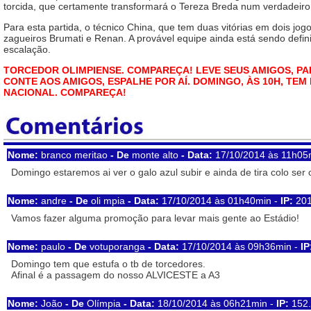
torcida, que certamente transformará o Tereza Breda num verdadeiro 
Para esta partida, o técnico China, que tem duas vitórias em dois jog
zagueiros Brumati e Renan. A provável equipe ainda está sendo defini
escalação.
TORCEDOR OLIMPIENSE. COMPAREÇA! LEVE SEUS AMIGOS, PAR
CONTE AOS AMIGOS, ESPALHE POR AÍ. DOMINGO, ÀS 10H, TEM
NACIONAL. COMPAREÇA!
Nome:
branco meritao
- De
monte alto
- Data:
17/10/2014 às 11h05
Domingo estaremos ai ver o galo azul subir e ainda de tira colo ser
Nome:
andre
- De
oli mpia
- Data:
17/10/2014 às 01h40min -
IP:
201
Vamos fazer alguma promoção para levar mais gente ao Estádio!
Nome:
paulo
- De
votuporanga
- Data:
17/10/2014 às 09h36min -
IP
Domingo tem que estufa o tb de torcedores.
Afinal é a passagem do nosso ALVICESTE a A3
Nome:
João
- De
Olímpia
- Data:
18/10/2014 às 06h21min -
IP:
152.