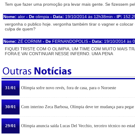
Tem que fazer uma promoção pra levar mais gente. Se fizessem pel
Nome:
alor
- De
olimpia
- Data:
19/10/2014 às 12h38min -
IP:
152.2
vergonha o publico hoje. vergonha também tirar o vagner e colocar 
culpa de quem?
Nome:
ZÉ CORNIM
- De
FERNANDOPOLIS
- Data:
19/10/2014 às 
FIQUEI TRISTE COM O OLIMPIA, UM TIME COM MUITO MAIS T
FORA E VAI CONTINUAR NESSE INFERNO. UMA PENA
31/01
Olímpia sofre novo revés, fora de casa, para o Noroeste
30/01
Com interino Zeca Barbosa, Olímpia deve ter mudança para pegar
29/01
Olímpia anuncia saída Lucas Del Vecchio, terceiro técnico no esta