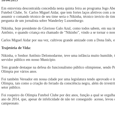
10/04/2015
Em entrevista descontraída concedida nesta quinta feira ao programa Jogo Ab
Futebol Clube, Sr. Carlos Miguel Aidar, que tem fortes laços afetivos com a
assumir o comando técnico de seu time seria o Nikinha, técnico invicto do ti
pergunta de um jornalista sobre Wanderley Luxemburgo.
Nikinha, hoje presidente do Glorioso Galo Azul, como todos sabem, em sua i
Antônio, e quando criança era chamado de “Nikinho”, vindo a se tornar o nos
Carlos Miguel Aidar por sua vez, cultivou grande amizade com a Dona Inês, e
Trajetória de Vida:
Nikinha, o Senhor Antônio Delomodarme, teve uma infância muito humilde, te
servidor público em nosso Município.
Tem grande destaque na defesa do funcionalismo público olimpiense, sendo Pr
Olímpia por vários anos.
Foi também Vereador em nossa cidade por uma legislatura tendo aprovado e ind
Olímpia, tais como a criação do feriado da consciência negra, além do irrestri
setor público.
Foi roupeiro do Olímpia Futebol Clube por dez anos, função a qual se orgulh
ano de 2014, que, apesar de infelicidade de não ter conseguido acesso, levo
campeonato.