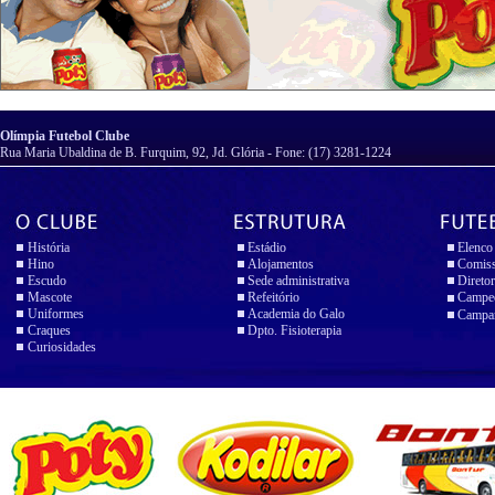
Olímpia Futebol Clube
Rua Maria Ubaldina de B. Furquim, 92, Jd. Glória - Fone: (17) 3281-1224
História
Estádio
Elenco
Hino
Alojamentos
Comiss
Escudo
Sede administrativa
Diretor
Mascote
Refeitório
Campeo
Uniformes
Academia do Galo
Campan
Craques
Dpto. Fisioterapia
Curiosidades