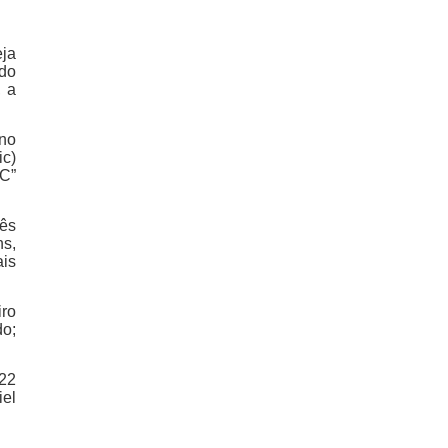
eja
 do
, a
 no
ic)
FC”
rês
ns,
ais
iro
do;
 22
iel