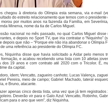
es chegou à diretoria do Olímpia esta semana, via e-mail (v
sultado do estreito relacionamento que temos com o presidente
e morou por muitos anos na fazenda da Família, em Severínia
nda Minerva, nome da tia de Carlos Miguel.
ussão nacional no mês passado, no qual Carlos Miguel disse
tes, e depois no Sport TV, que iria contratar o “Niquinho” (s
 e depois que não – “Porque ele não iria abandonar o Olímpia 
to de uma referência ao presidente do Olímpia FC.
es, Niquinha disse que havia solicitado a Aidar pelo menos t
m formação, e acabou recebendo uma lista com 10 atletas jove
a dos 19 anos e com contrato até 2020 com o Tricolor. E, m
time da capital.
idoro, idem; Vencatto, zagueiro canhoto; Lucas Valença, zague
riel Pereira, meio de campo; Gabriel Machado, lateral esquer
ia, e Bruno, atacante.
azer apenas cinco desta lista, uma vez que já tem registrados
oleiro. Deverão vir para o Galo Azul: Vencatto, Robinho, Gabr
ficam para o ano que vem”, diz Niquinha.