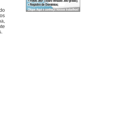
 do
ios
ha,
nte
s.