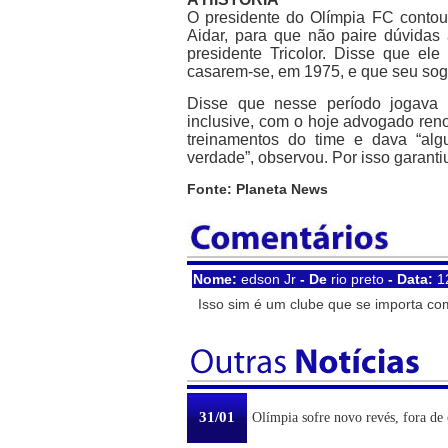
O presidente do Olímpia FC contou
Aidar, para que não paire dúvidas
presidente Tricolor. Disse que el
casarem-se, em 1975, e que seu sogro
Disse que nesse período jogava n
inclusive, com o hoje advogado reno
treinamentos do time e dava “alg
verdade”, observou. Por isso garanti
Fonte: Planeta News
Nome:
edson Jr
- De
rio preto
- Data:
1
Isso sim é um clube que se importa com 
31/01
Olímpia sofre novo revés, fora de 