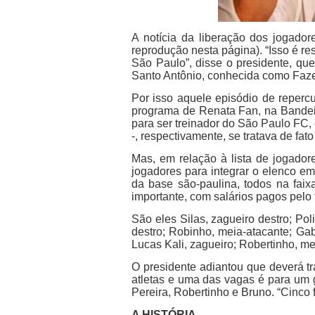
A notícia da liberação dos jogador
reprodução nesta página). “Isso é re
São Paulo”, disse o presidente, qu
Santo Antônio, conhecida como Faze
Por isso aquele episódio de reperc
programa de Renata Fan, na Bandeiran
para ser treinador do São Paulo FC,
-, respectivamente, se tratava de fa
Mas, em relação à lista de jogador
jogadores para integrar o elenco e
da base são-paulina, todos na faix
importante, com salários pagos pelo 
São eles Silas, zagueiro destro; Pol
destro; Robinho, meia-atacante; Gab
Lucas Kali, zagueiro; Robertinho, me
O presidente adiantou que deverá tr
atletas e uma das vagas é para um g
Pereira, Robertinho e Bruno. “Cinco 
A HISTÓRIA