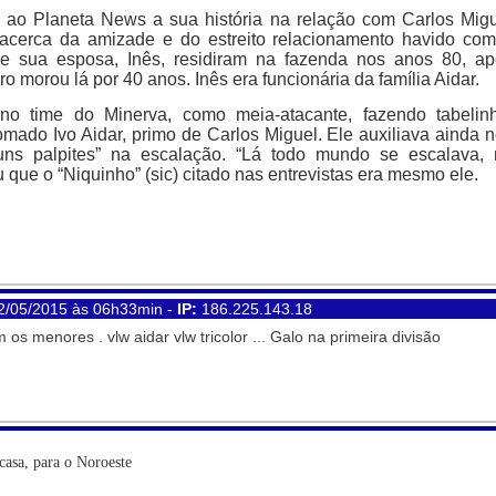
 ao Planeta News a sua história na relação com Carlos Mig
 acerca da amizade e do estreito relacionamento havido co
e e sua esposa, Inês, residiram na fazenda nos anos 80, a
 morou lá por 40 anos. Inês era funcionária da família Aidar.
o time do Minerva, como meia-atacante, fazendo tabelinh
mado Ivo Aidar, primo de Carlos Miguel. Ele auxiliava ainda 
uns palpites” na escalação. “Lá todo mundo se escalava, 
u que o “Niquinho” (sic) citado nas entrevistas era mesmo ele.
2/05/2015 às 06h33min -
IP:
186.225.143.18
os menores . vlw aidar vlw tricolor ... Galo na primeira divisão
casa, para o Noroeste