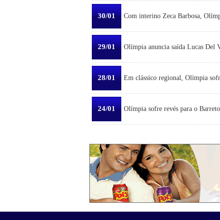
30/01
Com interino Zeca Barbosa, Olímp
29/01
Olímpia anuncia saída Lucas Del Ve
28/01
Em clássico regional, Olímpia sofr
24/01
Olímpia sofre revés para o Barreto